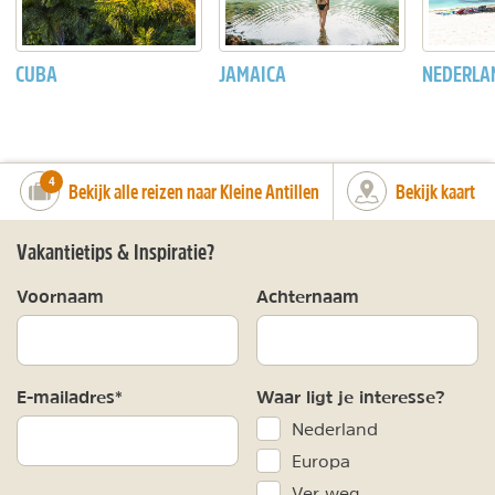
CUBA
JAMAICA
NEDERLA
number_of_trips:
4
Bekijk alle reizen naar Kleine Antillen
Bekijk kaart
Vakantietips & Inspiratie?
Voornaam
Achternaam
E-mailadres*
Waar ligt je interesse?
Nederland
Europa
Ver weg