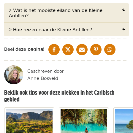
> Wat is het mooiste eiland van de Kleine
Antillen?
> Hoe reizen naar de Kleine Antillen?
DELEN OP FACEBOOK
DELEN OP X
DELEN VIA DE MAIL
DELEN OP PINTEREST
DELEN OP WH
Deel deze pagina!
Geschreven door
Anne Bosveld
Bekijk ook tips voor deze plekken in het Caribisch
gebied