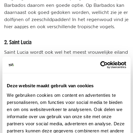
Barbados daarom een goede optie. Op Barbados kan
daarnaast ook goed gedoken worden, wellicht zie je er
dolfijnen of zeeschildpadden! In het regenwoud vind je
hier aapjes en ook verschillende tropische vogels.
2. Saint Lucia
Saint Lucia wordt ook wel het meest vrouwelijke eiland
van de Caribbean genoemd, door haar rondingen. Het
aanzicht van het eiland wordt gesierd door twee
vulkanen, Petit Piton en Gros Piton. Na het beklimmen
van een van deze twee bergen met verschillende
Deze website maakt gebruik van cookies
moeilijkheidsgraad, kun je goed tot rust komen. Tussen
deze twee vulkanen bevinden zich thermische baden
We gebruiken cookies om content en advertenties te
modderbad met mineralen
en een
verwarmd door de
personaliseren, om functies voor social media te bieden
vulkanen en kraters.
en om ons websiteverkeer te analyseren. Ook delen we
informatie over uw gebruik van onze site met onze
partners voor social media, adverteren en analyse. Deze
partners kunnen deze gegevens combineren met andere