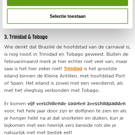
zeven keer bezet geweest door de Engelsen, en zeven
keer door de Fransen. De overblijfselen hiervan kun je
Selectie toestaan
zien in het Nationaal Park in Gros Islet.
3. Trinidad & Tobago
Wie denkt dat Brazilië de hoofdstad van de carnaval is,
is nog nooit in Trinidad en Tobago geweest. Buiten de
februarimaand merk je hier echter niet veel van, maar
Trinidad
saai is het hier zeker niet!
is het grootste
eiland binnen de Kleine Antillen, met hoofdstad Port
of Spain. Het eiland is zowel met een veerdienst, als
met het vliegtuig verbonden met Tobago.
vijf verschillende soorten zeeschildpadden
Er komen
voor, het hele jaar door zijn er dolfijnen te zien en als
je honger hebt na al dat snorkelen en duiken, kun je
bijkomen met een heerlijk vers bereide roti die je
natuurlijk niet met bestek eet!