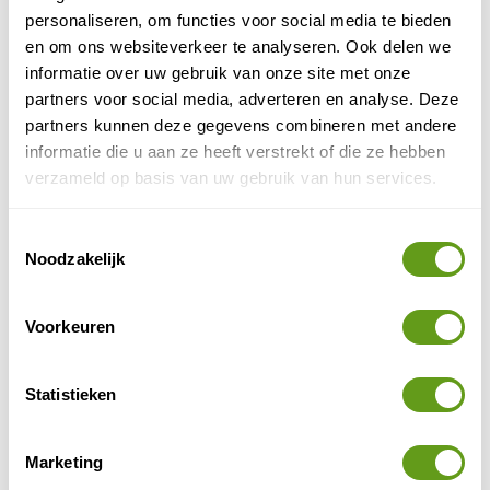
door gefortuneerde Nederlanders, die plantages
personaliseren, om functies voor social media te bieden
bezaten op dit Antilliaanse eiland. Tegenwoordig
en om ons websiteverkeer te analyseren. Ook delen we
kun je...
informatie over uw gebruik van onze site met onze
BEKIJK
partners voor social media, adverteren en analyse. Deze
partners kunnen deze gegevens combineren met andere
Viñales in Cuba
informatie die u aan ze heeft verstrekt of die ze hebben
In het westen van Cuba ligt misschien wel het
verzameld op basis van uw gebruik van hun services.
mooiste natuurgebied van het land: de groene
vallei van Viñales. Op zo’n drie uur rijden...
Toestemmingsselectie
BEKIJK
Noodzakelijk
Bacalar
Bacalar is een azuurblauwe lagune in Mexico.
Voorkeuren
Bekijk de foto's van het azuurblauwe meer,
ontdek de leukste activiteiten in en rond het
water en check...
Statistieken
BEKIJK
Rum op Barbados
Marketing
Rum en Barbados zijn onlosmakelijk met elkaar