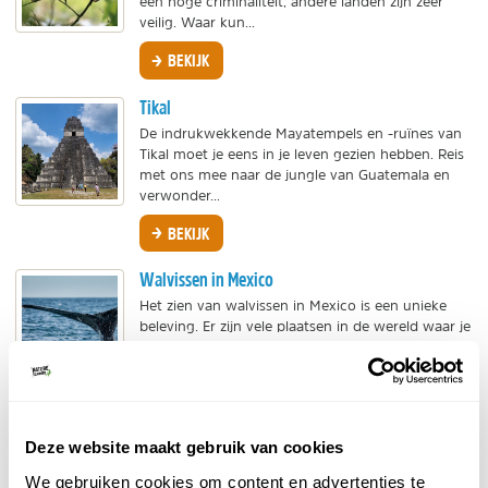
een hoge criminaliteit, andere landen zijn zeer
veilig. Waar kun...
BEKIJK
Tikal
De indrukwekkende Mayatempels en -ruïnes van
Tikal moet je eens in je leven gezien hebben. Reis
met ons mee naar de jungle van Guatemala en
verwonder...
BEKIJK
Walvissen in Mexico
Het zien van walvissen in Mexico is een unieke
beleving. Er zijn vele plaatsen in de wereld waar je
aan whale watching kunt doen, lees ook meer
over...
BEKIJK
Deze website maakt gebruik van cookies
Landhuizen op Curaçao
Op Curaçao liggen landhuizen die gebouwd zijn
We gebruiken cookies om content en advertenties te