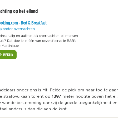
hting op het eiland
oking.com - Bed & Breakfast
jzonder overnachten
einschalig en authentiek overnachten bij mensen
uis? Dat doe je in één van deze sfeervolle B&B's
 Martinique.
BEKIJK
elaars onder ons is Mt. Pelée de plek om naar toe te gaan
1397
e stratovulkaan torent op
meter hoogte boven het eila
de wandelbestemming dankzij de goede toegankelijkheid e
taal anders is dan die van de kust.