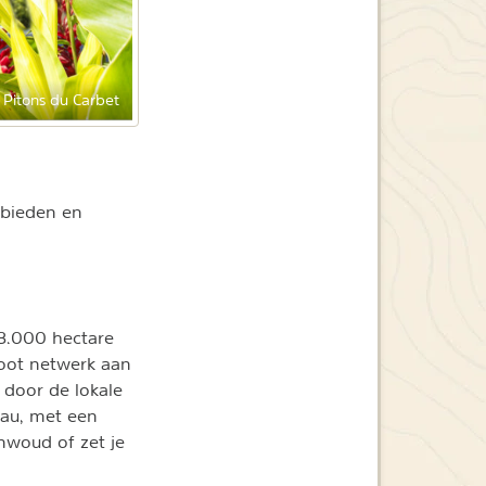
 Pitons du Carbet
ebieden en
63.000 hectare
root netwerk aan
door de lokale
eau, met een
nwoud of zet je