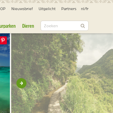
HOP
Nieuwsbrief
Uitgelicht
Partners
nl
/
fr
Zoeken
urparken
Dieren
Zoeken
Volgende