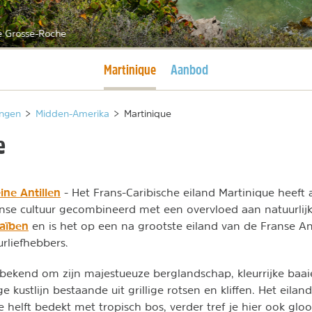
e Grosse-Roche
Huidige pagina
Martinique
Aanbod
ngen
>
Midden-Amerika
>
Martinique
e
ine Antillen
- Het Frans-Caribische eiland Martinique heeft 
anse cultuur gecombineerd met een overvloed aan natuurlij
raïben
en is het op een na grootste eiland van de Franse Ant
urliefhebbers.
 bekend om zijn majestueuze berglandschap, kleurrijke baa
 kustlijn bestaande uit grillige rotsen en kliffen. Het eiland
 helft bedekt met tropisch bos, verder tref je hier ook glo