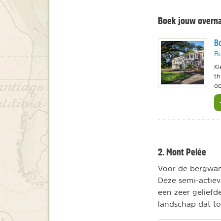
Boek jouw overnac
Bo
Bi
Kl
th
op
2. Mont Pelée
Voor de bergwand
Deze semi-actiev
een zeer gelief
landschap dat to