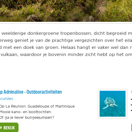
r weelderige donkergroene tropenbossen, dicht begroeid m
rweg geniet je van de prachtige vergezichten over het eila
d met een doek van groen. Helaas hangt er vaker wel dan n
vulkaan, waardoor je bovenin minder zicht hebt op het o
p Adrénaline - Outdooractiviteiten
cursies
Op La Réunion, Guadeloupe of Martinique.
Mooie kano- en boottochten.
Of ga je liever bungeejumpen?
BEKIJK