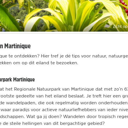
Zicht op
n Martinique
que te ontdekken? Hier tref je dé tips voor natuur, natuurg
ekken om op dit eiland te bezoeken.
urpark Martinique
at het Regionale Natuurpark van Martinique dat met zo'n 
ootste gedeelte van het eiland beslaat. Je treft hier een g
e wandelpaden, die ook regelmatig worden onderhouden 
n waar paradijs voor actieve natuurliefhebbers van ieder niv
ndschappen. Wat ga jij doen? Wandelen door tropisch rege
e de steile hellingen van dit bergachtige gebied?