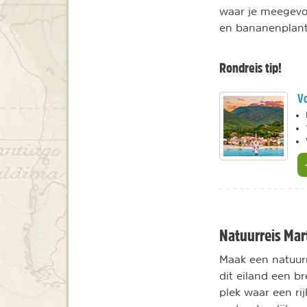
waar je meegevoe
en bananenplan
Rondreis tip!
Vo
Natuurreis Mar
Maak een natuurr
dit eiland een b
plek waar een r