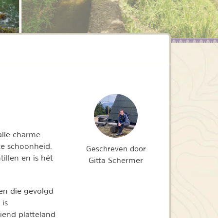
alle charme
ke schoonheid.
Geschreven door
illen en is hét
Gitta Schermer
ien die gevolgd
 is
oiend platteland