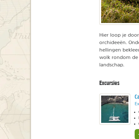
Hier loop je doo
orchideeën. Onde
hellingen beklee
wolk rondom de 
landschap.
Excursies
Ca
Ex