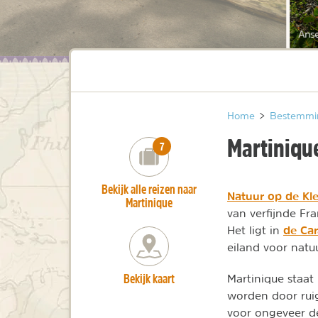
Ans
Home
>
Bestemmi
Martiniqu
number_of_trips:
7
Bekijk alle reizen naar
Natuur op de Kle
Martinique
van verfijnde Fr
de Ca
Het ligt in
eiland voor natu
Bekijk kaart
Martinique staat
worden door ruige
voor ongeveer de