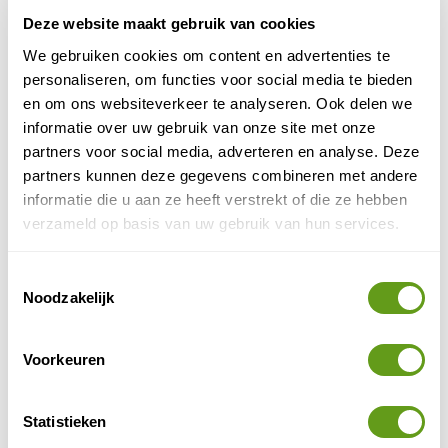
Deze website maakt gebruik van cookies
We gebruiken cookies om content en advertenties te
4. Las Coloradas
personaliseren, om functies voor social media te bieden
Een andere bezienswaardigheid die vaak
en om ons websiteverkeer te analyseren. Ook delen we
gecombineerd wordt met een bezoek aan Rio Lagartos
informatie over uw gebruik van onze site met onze
roze meren
zijn de nabijgelegen
. Roze, als je geluk
partners voor social media, adverteren en analyse. Deze
hebt, want op het moment dat wij dit bezochten kon
partners kunnen deze gegevens combineren met andere
je met veel moeite misschien een roze gloed zien. Het
informatie die u aan ze heeft verstrekt of die ze hebben
water kleurde eerder geel.
verzameld op basis van uw gebruik van hun services.
Toestemmingsselectie
Noodzakelijk
Voorkeuren
Statistieken