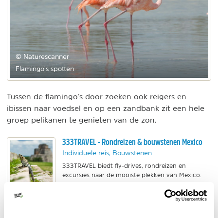
© Naturescanner
Flamingo's spotten
Tussen de flamingo’s door zoeken ook reigers en
ibissen naar voedsel en op een zandbank zit een hele
groep pelikanen te genieten van de zon.
333TRAVEL - Rondreizen & bouwstenen Mexico
Individuele reis, Bouwstenen
333TRAVEL biedt fly-drives, rondreizen en
excursies naar de mooiste plekken van Mexico.
Reis langs Mayatempels, witte stranden, jungle en
meer!
BEKIJK