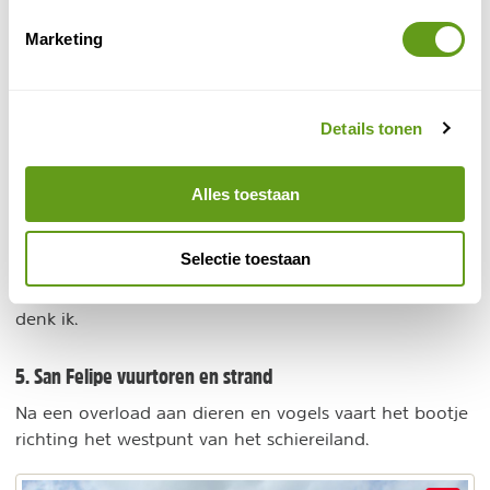
Marketing
© Naturescanner
Las Coloradas Lagartos
Details tonen
Let op, de boot vaart niet helemaal door naar de
zoutmeren, met de auto kun je daar dan weer wel
Alles toestaan
heen. Wij hebben deze uitstap gemaakt, maar door
het miezerige weer hadden we hier dus ook geen
Selectie toestaan
mooie roze kleuren. Schijnt bij zonnig weer wel heel
mooi te zijn, dus zeker waard om een poging te wagen
denk ik.
5. San Felipe vuurtoren en strand
Na een overload aan dieren en vogels vaart het bootje
richting het westpunt van het schiereiland.