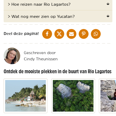
> Hoe reizen naar Rio Lagartos?
> Wat nog meer zien op Yucatan?
DELEN OP FACEBOOK
DELEN OP X
DELEN VIA DE MAIL
DELEN OP PINTEREST
DELEN OP WH
Deel deze pagina!
Geschreven door
Cindy Theunissen
Ontdek de mooiste plekken in de buurt van Rio Lagartos