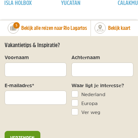
ISLA HOLBOX
YUCATAN
CALAKMU
number_of_trips:
5
Bekijk alle reizen naar Rio Lagartos
Bekijk kaart
Vakantietips & Inspiratie?
Voornaam
Achternaam
E-mailadres*
Waar ligt je interesse?
Nederland
Europa
Ver weg
VERZENDEN