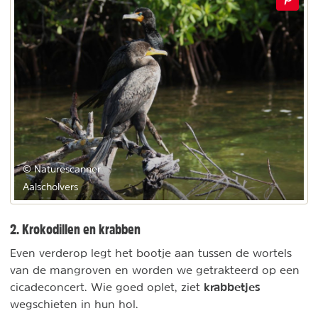
© Naturescanner
Aalscholvers
2. Krokodillen en krabben
Even verderop legt het bootje aan tussen de wortels
van de mangroven en worden we getrakteerd op een
krabbetjes
cicadeconcert. Wie goed oplet, ziet
wegschieten in hun hol.