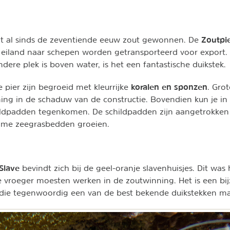
Zoutpi
t al sinds de zeventiende eeuw zout gewonnen. De
 eiland naar schepen worden getransporteerd voor export. 
ndere plek is boven water, is het een fantastische duikstek.
koralen en sponzen
 pier zijn begroeid met kleurrijke
. Gro
ng in de schaduw van de constructie. Bovendien kun je in
ildpadden tegenkomen. De schildpadden zijn aangetrokken 
me zeegrasbedden groeien.
Slave
bevindt zich bij de geel-oranje slavenhuisjes. Dit wa
e vroeger moesten werken in de zoutwinning. Het is een bi
, die tegenwoordig een van de best bekende duikstekken ma