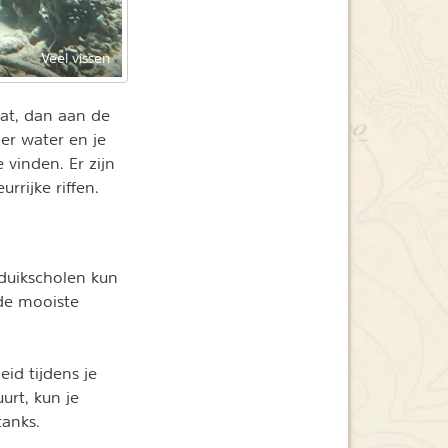
Veel vissen
at, dan aan de
der water en je
e vinden. Er zijn
rrijke riffen.
 duikscholen kun
de mooiste
id tijdens je
urt, kun je
tanks.