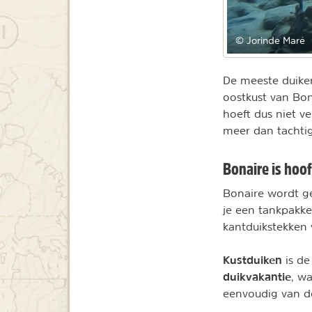
© Jorinde Maré
De meeste duiker
oostkust van Bona
hoeft dus niet 
meer dan tachtig 
Bonaire is hoo
Bonaire wordt g
je een tankpakk
kantduikstekken 
Kustduiken
is de
duikvakantie
, w
eenvoudig van de