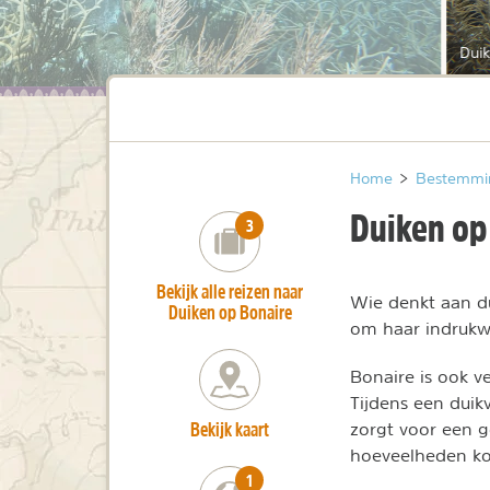
Dui
Home
>
Bestemmi
Duiken op
number_of_trips:
3
Bekijk alle reizen naar
Wie denkt aan du
Duiken op Bonaire
om haar indruk
Bonaire is ook v
Tijdens een duik
Bekijk kaart
zorgt voor een g
hoeveelheden ko
number_of_trips:
1