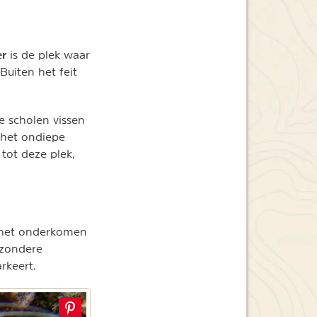
er
is de plek waar
Buiten het feit
te scholen vissen
 het ondiepe
tot deze plek,
s het onderkomen
jzondere
rkeert.