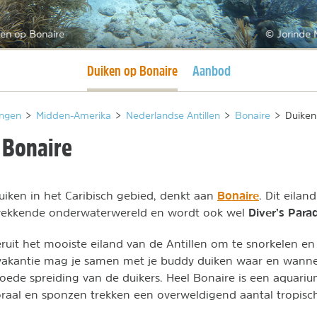
ken op Bonaire
© Jorinde 
Huidige pagina
Duiken op Bonaire
Aanbod
ngen
>
Midden-Amerika
>
Nederlandse Antillen
>
Bonaire
>
Duiken
 Bonaire
Bonaire
iken in het Caribisch gebied, denkt aan
. Dit eilan
Diver’s Para
wekkende onderwaterwereld en wordt ook wel
eruit het mooiste eiland van de Antillen om te snorkelen en
vakantie mag je samen met je buddy duiken waar en wanneer
oede spreiding van de duikers. Heel Bonaire is een aquariu
raal en sponzen trekken een overweldigend aantal tropisc