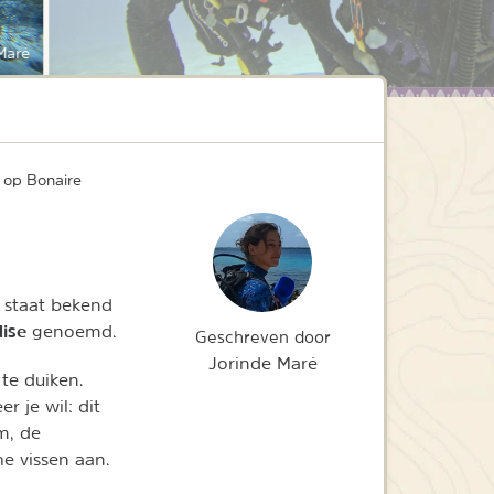
Maré
 op Bonaire
d staat bekend
dise
genoemd.
Geschreven door
Jorinde Maré
 te duiken.
 je wil: dit
m, de
he vissen aan.