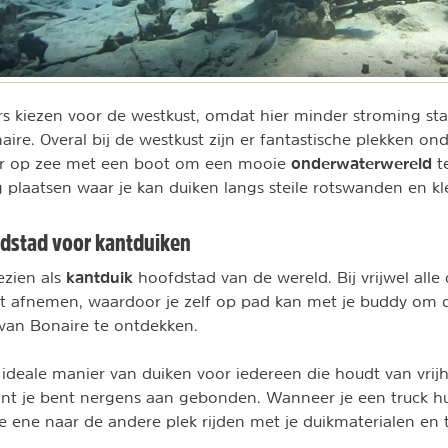
s kiezen voor de westkust, omdat hier minder stroming sta
ire. Overal bij de westkust zijn er fantastische plekken on
onderwaterwereld
ver op zee met een boot om een mooie
t
plaatsen waar je kan duiken langs steile rotswanden en kleu
fdstad voor kantduiken
kantduik
ezien als
hoofdstad van de wereld. Bij vrijwel alle
et afnemen, waardoor je zelf op pad kan met je buddy om 
van Bonaire te ontdekken.
 ideale manier van duiken voor iedereen die houdt van vrijhe
ant je bent nergens aan gebonden. Wanneer je een truck hu
 ene naar de andere plek rijden met je duikmaterialen en 