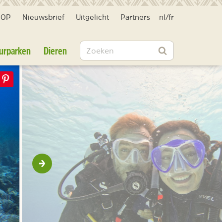
HOP
Nieuwsbrief
Uitgelicht
Partners
nl
/
fr
Zoeken
urparken
Dieren
Zoeken
Volgende