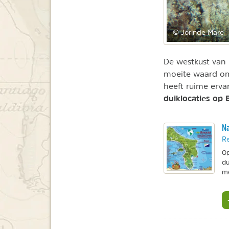
© Jorinde Maré
De westkust van
moeite waard om 
heeft ruime erva
duiklocaties op 
Na
Re
Op
du
me