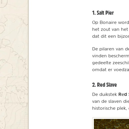
1. Salt Pier
Op Bonaire word
het zout van het
dat dit een bijzo
De pilaren van de
vinden beschermi
gedeelte zeesch
omdat er voedza
2. Red Slave
Red 
De duikstek
van de slaven di
historische plek