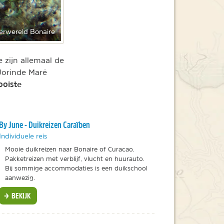
rwereld Bonaire
e zijn allemaal de
 Jorinde Maré
oiste
By June - Duikreizen Caraïben
Individuele reis
Mooie duikreizen naar Bonaire of Curacao.
Pakketreizen met verblijf, vlucht en huurauto.
Bij sommige accommodaties is een duikschool
aanwezig.
BEKIJK