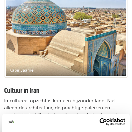
Kabir Jaame
Cultuur in Iran
In cultureel opzicht is Iran een bijzonder land. Niet
alleen de architectuur, de prachtige paleizen en
moskeeën, het Perzische erfgoed en het vele overige
cultureel erfgoed daterend uit 3000 jaren
rondreis in Iran
geschiedenis... dit alles is een
waard.