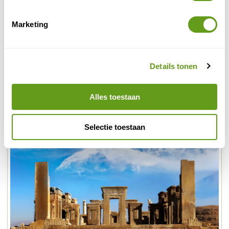
gouverneurshuis en mooie tuinen.
Marketing
In het zuiden van Iran bevindt zich dan weer de mooie
Shiraz
stad
. Hier zijn de Pink Mosque, de tombes van
Hafez en Saádi en het mausoleum van de broer van de
Details tonen
8ste Imam de hoogtepunten.
Persepolis
Op 70 km ten noordoosten van Shiraz ligt
.
Alles toestaan
Hier kan je de Nasq-e-Rostan koningsgraven bezoeken.
Selectie toestaan