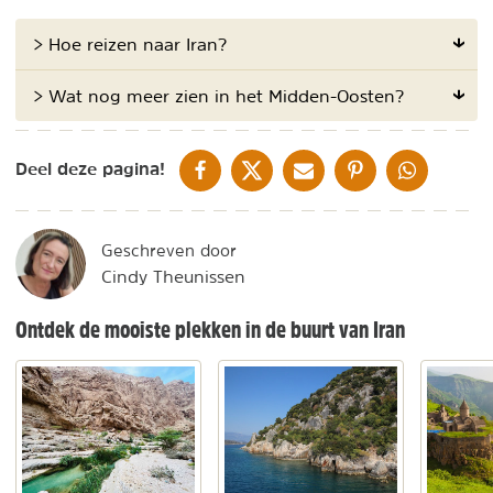
> Hoe reizen naar Iran?
> Wat nog meer zien in het Midden-Oosten?
DELEN OP FACEBOOK
DELEN OP X
DELEN VIA DE MAIL
DELEN OP PINTEREST
DELEN OP WH
Deel deze pagina!
Geschreven door
Cindy Theunissen
Ontdek de mooiste plekken in de buurt van Iran