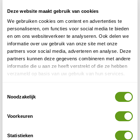
Culturele bezienswaardigheden Iran
Deze website maakt gebruik van cookies
We gebruiken cookies om content en advertenties te
Teheran
In de hoofdstad
vind je vele historische
personaliseren, om functies voor social media te bieden
Damghan
gebouwen. Iets meer naar het oosten, in
,
en om ons websiteverkeer te analyseren. Ook delen we
bevinden zich andere bezienswaardigheden,
informatie over uw gebruik van onze site met onze
waaronder de oudste Arabische moskee van Perzië.
partners voor social media, adverteren en analyse. Deze
Gorgan
In
, bij de grens met Turkmenistan, staat een
partners kunnen deze gegevens combineren met andere
Mongoolse graftoren: Gonbad e Kavus. Bezoek tevens
informatie die u aan ze heeft verstrekt of die ze hebben
de Alexanderdam, die Alexander de Grote liet bouwen
verzameld op basis van uw gebruik van hun services.
ter verdediging tegen de nomaden.
Toestemmingsselectie
Bastam
In
bevindt zich een zeer oud
Noodzakelijk
mausoleumcomplex.
Yazd
Breng een bezoek aan de woestijnstad
in het
Voorkeuren
midden van Iran: bezoek de Towers of Silence (een
begraafplaats van de Zoroasters), een vuurtempel, een
Statistieken
prachtige moskee, de windtoren van het