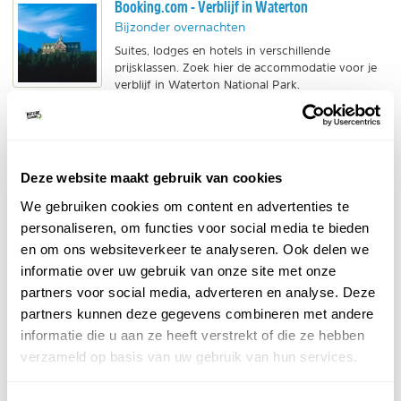
Booking.com - Verblijf in Waterton
Bijzonder overnachten
Suites, lodges en hotels in verschillende
prijsklassen. Zoek hier de accommodatie voor je
verblijf in Waterton National Park.
BEKIJK
Van Verre - Waterton bouwstenen
Deze website maakt gebruik van cookies
Bouwstenen
We gebruiken cookies om content en advertenties te
Verschillende rondreizen en losse modules met
een bezoek aan dit mooie meer. Klaar voor een
personaliseren, om functies voor social media te bieden
flinke dosis natuur?
en om ons websiteverkeer te analyseren. Ook delen we
BEKIJK
informatie over uw gebruik van onze site met onze
partners voor social media, adverteren en analyse. Deze
partners kunnen deze gegevens combineren met andere
informatie die u aan ze heeft verstrekt of die ze hebben
Bijzondere bergen in Waterton
verzameld op basis van uw gebruik van hun services.
Wie goed naar de bergen in Waterton kijkt, zal iets
vreemds opvallen. Ze worden ook wel 'ondersteboven