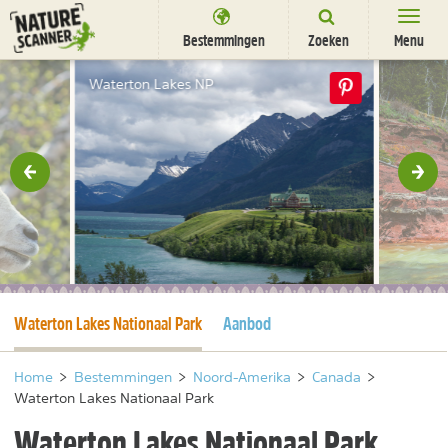
Ga
naar
Bestemmingen
Zoeken
Menu
content
Bestemmingen
Waterton Lakes NP
Overnachten
Activiteiten
rige
Vol
Natuurparken
Dieren
DEALS
SHOP
Huidige pagina
Waterton Lakes Nationaal Park
Aanbod
Nieuwsbrief
Uitgelicht
Partners
/
nl
fr
Home
>
Bestemmingen
>
Noord-Amerika
>
Canada
>
Waterton Lakes Nationaal Park
Waterton Lakes Nationaal Park