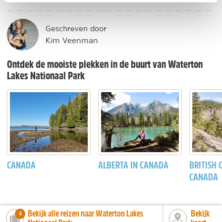
Geschreven door
Kim Veenman
Ontdek de mooiste plekken in de buurt van Waterton
Lakes Nationaal Park
CANADA
ALBERTA IN CANADA
BRITISH 
CANADA
Bekijk alle reizen naar Waterton Lakes
Bekijk
number_of_trips:
4