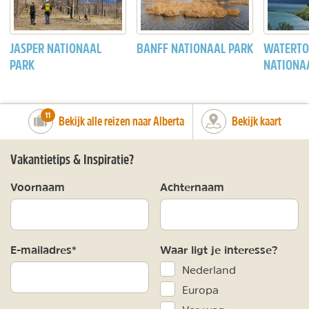
JASPER NATIONAAL
BANFF NATIONAAL PARK
WATERTO
PARK
NATIONA
number_of_trips:
11
Bekijk alle reizen naar Alberta
Bekijk kaart
Vakantietips & Inspiratie?
Voornaam
Achternaam
E-mailadres*
Waar ligt je interesse?
Nederland
Europa