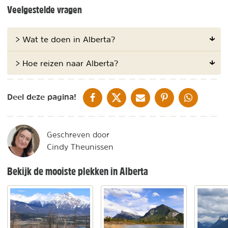
Veelgestelde vragen
> Wat te doen in Alberta?
> Hoe reizen naar Alberta?
DELEN OP FACEBOOK
DELEN OP X
DELEN VIA DE MAIL
DELEN OP PINTEREST
DELEN OP WH
Deel deze pagina!
Geschreven door
Cindy Theunissen
Bekijk de mooiste plekken in Alberta