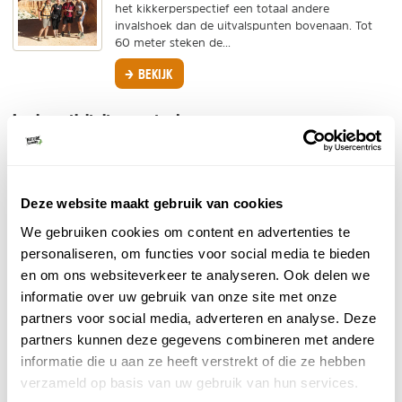
het kikkerperspectief een totaal andere
invalshoek dan de uitvalspunten bovenaan. Tot
60 meter steken de...
BEKIJK
Leuke activiteiten om te doen
Get Your Guide - Bryce Canyon Excursies
Excursies
Deze website maakt gebruik van cookies
Wandelen, fietsen (met de e-bike) of paardrijden;
bekijk alle tours en boek online via Get Your
We gebruiken cookies om content en advertenties te
Guide.
personaliseren, om functies voor social media te bieden
en om ons websiteverkeer te analyseren. Ook delen we
BEKIJK
informatie over uw gebruik van onze site met onze
partners voor social media, adverteren en analyse. Deze
partners kunnen deze gegevens combineren met andere
DELEN OP FACEBOOK
DELEN OP X
DELEN VIA DE MAIL
DELEN OP PINTEREST
DELEN OP WH
informatie die u aan ze heeft verstrekt of die ze hebben
Deel deze pagina!
verzameld op basis van uw gebruik van hun services.