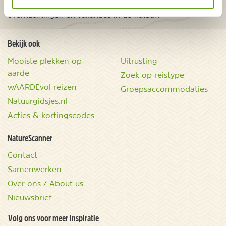
Onontdekte plekjes en leuke aanbiedingen voor
overnachtingen en vakanties in de natuur!
Bekijk ook
Mooiste plekken op
Uitrusting
aarde
Zoek op reistype
wAARDEvol reizen
Groepsaccommodaties
Natuurgidsjes.nl
Acties & kortingscodes
NatureScanner
Contact
Samenwerken
Over ons / About us
Nieuwsbrief
Volg ons voor meer inspiratie