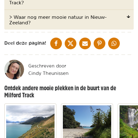
Track?
> Waar nog meer mooie natuur in Nieuw-
Zeeland?
DELEN OP FACEBOOK
DELEN OP X
DELEN VIA DE MAIL
DELEN OP PINTEREST
DELEN OP WH
Deel deze pagina!
Geschreven door
Cindy Theunissen
Ontdek andere mooie plekken in de buurt van de
Milford Track