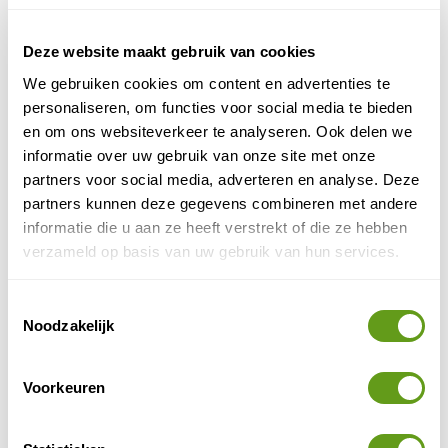
zijn, met hevige regen en wind. Op sommige plaatsen
kan het dan voorkomen dat je een rivier met water tot
1 meter hoogte door moet waden.
Deze website maakt gebruik van cookies
We gebruiken cookies om content en advertenties te
Realiseer je dus goed waar je aan begint als je de
personaliseren, om functies voor social media te bieden
Milford Track
reserveert. Beloning daarvoor is echter
en om ons websiteverkeer te analyseren. Ook delen we
een ongekend mooie natuur. Reken op 1 korte dag van
informatie over uw gebruik van onze site met onze
ongeveer 2 uur wandelen en 3 dagen met
partners voor social media, adverteren en analyse. Deze
wandelingen van ongeveer 6 uur. Zorg zeker voor
partners kunnen deze gegevens combineren met andere
goede wandelschoenen en kleding, die makkelijk aan
informatie die u aan ze heeft verstrekt of die ze hebben
te passen is aan alle weersomstandigheden.
verzameld op basis van uw gebruik van hun services.
Milford Track reserveren
Toestemmingsselectie
Milford Track
De
dien je van tevoren te boeken. Het is
Noodzakelijk
een van de populairste wandelreizen wereldwijd en als
men teveel wandelaars toelaat gaat de natuur
Voorkeuren
hieronder lijden. Men laat momenteel nog slechts een
40-tal mensen toe per dag. Wij raden aan om de
Milford Track via een betrouwbare reisorganisatie te