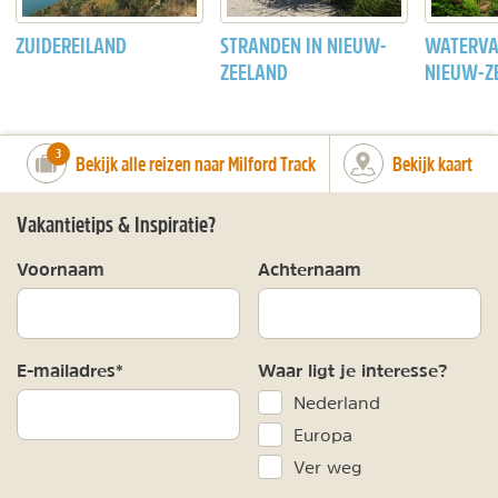
ZUIDEREILAND
STRANDEN IN NIEUW-
WATERVA
ZEELAND
NIEUW-Z
number_of_trips:
3
Bekijk alle reizen naar Milford Track
Bekijk kaart
Vakantietips & Inspiratie?
Voornaam
Achternaam
E-mailadres*
Waar ligt je interesse?
Nederland
Europa
Ver weg