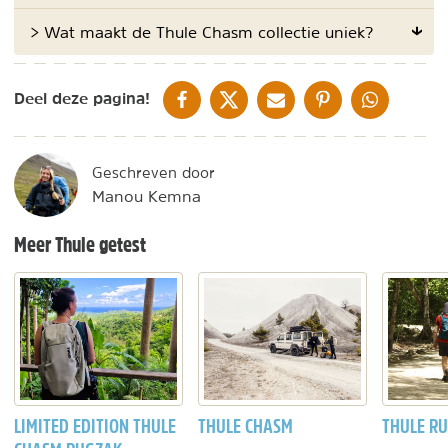
> Wat maakt de Thule Chasm collectie uniek?
DELEN OP FACEBOOK
DELEN OP X
DELEN VIA DE MAIL
DELEN OP PINTEREST
DELEN OP WH
Deel deze pagina!
Geschreven door
Manou Kemna
Meer Thule getest
LIMITED EDITION THULE
THULE CHASM
THULE R