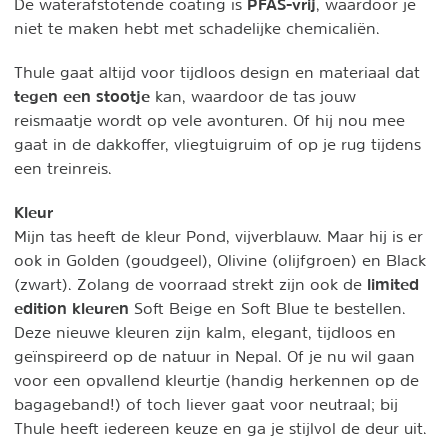
PFAS-vrij
De waterafstotende coating is
, waardoor je
niet te maken hebt met schadelijke chemicaliën.
Thule gaat altijd voor tijdloos design en materiaal dat
tegen een stootje
kan, waardoor de tas jouw
reismaatje wordt op vele avonturen. Of hij nou mee
gaat in de dakkoffer, vliegtuigruim of op je rug tijdens
een treinreis.
Kleur
Mijn tas heeft de kleur Pond, vijverblauw. Maar hij is er
ook in Golden (goudgeel), Olivine (olijfgroen) en Black
limited
(zwart). Zolang de voorraad strekt zijn ook de
edition kleuren
Soft Beige en Soft Blue te bestellen.
Deze nieuwe kleuren zijn kalm, elegant, tijdloos en
geïnspireerd op de natuur in Nepal. Of je nu wil gaan
voor een opvallend kleurtje (handig herkennen op de
bagageband!) of toch liever gaat voor neutraal; bij
Thule heeft iedereen keuze en ga je stijlvol de deur uit.