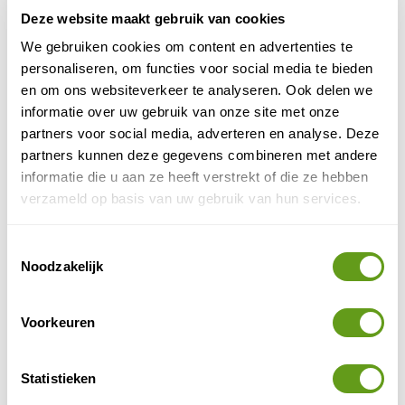
© Naturescanner Manou
Deze website maakt gebruik van cookies
Kleine opberghoes
We gebruiken cookies om content en advertenties te
personaliseren, om functies voor social media te bieden
Extra handigheidje aan de opberghoes: je kan hem
en om ons websiteverkeer te analyseren. Ook delen we
packing cube
binnen je duffel gebruiken als
,
informatie over uw gebruik van onze site met onze
bijvoorbeeld voor een paar schoenen of je ondergoed.
partners voor social media, adverteren en analyse. Deze
partners kunnen deze gegevens combineren met andere
Conclusie
informatie die u aan ze heeft verstrekt of die ze hebben
De Thule Chasm Duffel is een fijne, ruime, stijlvolle en
verzameld op basis van uw gebruik van hun services.
robuuste tas die flexibel ingezet kan worden op allerlei
reizen. Ik ben er erg blij mee. Het enige nadeel vind ik
Toestemmingsselectie
dat de 90 liter tas wel erg groot en zwaar is voor mij,
Noodzakelijk
ik ben 1.61 m en als ik hem helemaal volstop is het een
enorm gevaarte op mijn rug en zwaar om te tillen. Ik
heb de kleinere duffel van collega Cindy (70 liter) nu
Voorkeuren
ook regelmatig geleend en die vind ik toch beter
passen bij mijn lengte. Wel goed dus om rekening te
Statistieken
houden met het formaat.