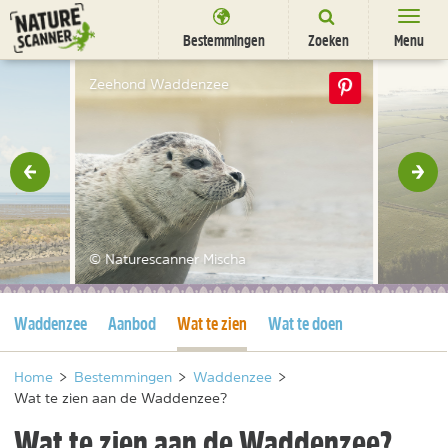
Ga
naar
Bestemmingen
Zoeken
Menu
content
Bestemmingen
Zeehond Waddenzee
Overnachten
Activiteiten
rige
Vol
Natuurparken
Dieren
© Naturescanner Mischa
DEALS
SHOP
Huidige pagina
Huidige pagina
Waddenzee
Aanbod
Wat te zien
Wat te doen
Nieuwsbrief
Uitgelicht
Partners
/
nl
fr
Home
>
Bestemmingen
>
Waddenzee
>
Wat te zien aan de Waddenzee?
Wat te zien aan de Waddenzee?