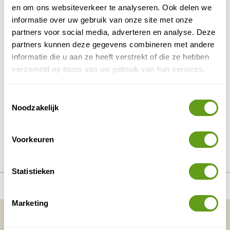
water van weleer...
en om ons websiteverkeer te analyseren. Ook delen we
BEKIJK
informatie over uw gebruik van onze site met onze
partners voor social media, adverteren en analyse. Deze
Dark Sky Park Lauwersmeer
partners kunnen deze gegevens combineren met andere
Echte duisternis in Nederland, bestaat dat nog?
informatie die u aan ze heeft verstrekt of die ze hebben
Ja! In Dark Sky Park Lauwersmeer ervaar je de
verzameld op basis van uw gebruik van hun services.
duisternis van de nacht en bewonder je
duizenden sterren...
Toestemmingsselectie
BEKIJK
Noodzakelijk
DELEN OP FACEBOOK
DELEN OP X
DELEN VIA DE MAIL
DELEN OP PINTEREST
DELEN OP WH
Deel deze pagina!
Voorkeuren
Statistieken
number_of_trips:
9
Bekijk alle reizen naar Waddenzee
Bekijk kaart
Marketing
Vakantietips & Inspiratie?