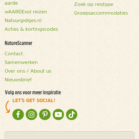
aarde
Zoek op reistype
wAARDEvol reizen
Groepsaccommodaties
Natuurgidsjes.nl
Acties & kortingscodes
NatureScanner
Contact
Samenwerken
Over ons / About us
Nieuwsbrief
Volg ons voor meer inspiratie
LET'S GET SOCIAL!
NATURESCANNER OP FACEBOOK
NATURESCANNER OP INSTAGRAM
NATURESCANNER OP PINTEREST
NATURESCANNER OP YOUTUBE
NATURESCANNER OP TIKTOK