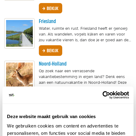
BEKIJK
Friesland
Water, ruimte en rust. Friesland heeft er genoeg
van. Als wandelen, vogels kijken en varen voor
jou vakantie vieren is, dan doe je er goed aan de...
BEKIJK
Noord-Holland
Op zoek naar een verrassende
vakantiebestemming in eigen land? Denk eens
aan een natuurvakantie in Noord-Holland! Deze
provincie heeft fantastische...
BEKIJK
Lauwersmeer
Deze website maakt gebruik van cookies
Het Nationaal Park Lauwersmeer was ooit de
Lauwerszee. Bij de uitvoering van het Deltaplan
We gebruiken cookies om content en advertenties te
werd de Lauwerszee afgesloten en het zoute
personaliseren, om functies voor social media te bieden