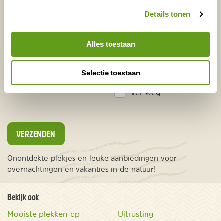
Voornaam
Achternaam
Details tonen
Alles toestaan
E-mailadres*
Waar ligt je interesse?
Nederland
Selectie toestaan
Europa
Ver weg
VERZENDEN
Onontdekte plekjes en leuke aanbiedingen voor
overnachtingen en vakanties in de natuur!
Bekijk ook
Mooiste plekken op
Uitrusting