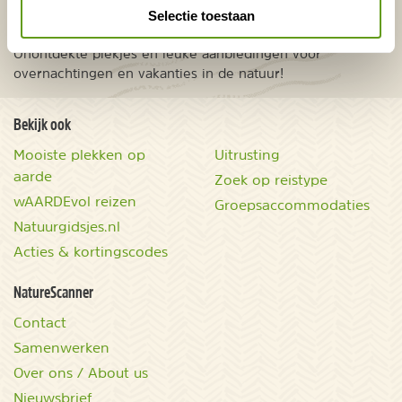
VERZENDEN
Selectie toestaan
Onontdekte plekjes en leuke aanbiedingen voor
overnachtingen en vakanties in de natuur!
Bekijk ook
Mooiste plekken op
Uitrusting
aarde
Zoek op reistype
wAARDEvol reizen
Groepsaccommodaties
Natuurgidsjes.nl
Acties & kortingscodes
NatureScanner
Contact
Samenwerken
Over ons / About us
Nieuwsbrief