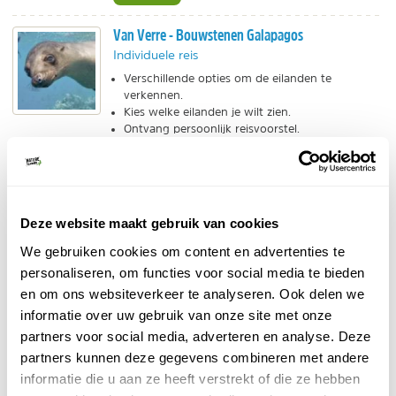
Van Verre - Bouwstenen Galapagos
Individuele reis
Verschillende opties om de eilanden te
verkennen.
Kies welke eilanden je wilt zien.
Ontvang persoonlijk reisvoorstel.
BEKIJK
Dierengidsen Galapagos
Deze website maakt gebruik van cookies
Individuele reis
Uitklapbare veldgidsen met alle vogels en dieren
We gebruiken cookies om content en advertenties te
van de Galapagos.
personaliseren, om functies voor social media te bieden
Niet te missen tijdens een reis naar de eilanden!
en om ons websiteverkeer te analyseren. Ook delen we
Ook leuk als cadeau.
informatie over uw gebruik van onze site met onze
BEKIJK
partners voor social media, adverteren en analyse. Deze
partners kunnen deze gegevens combineren met andere
informatie die u aan ze heeft verstrekt of die ze hebben