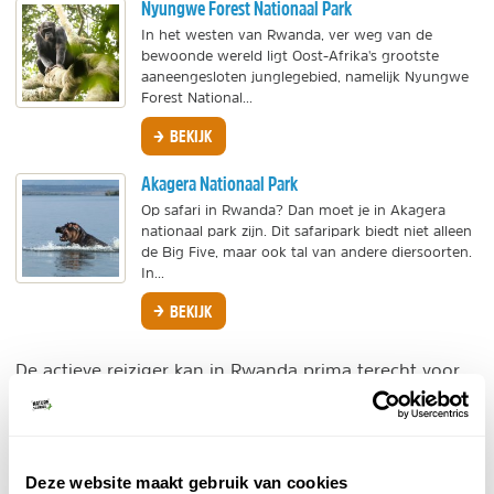
Nyungwe Forest Nationaal Park
In het westen van Rwanda, ver weg van de
bewoonde wereld ligt Oost-Afrika's grootste
aaneengesloten junglegebied, namelijk Nyungwe
Forest National...
BEKIJK
Akagera Nationaal Park
Op safari in Rwanda? Dan moet je in Akagera
nationaal park zijn. Dit safaripark biedt niet alleen
de Big Five, maar ook tal van andere diersoorten.
In...
BEKIJK
De actieve reiziger kan in Rwanda prima terecht voor
een adrenaline shotje. Op de zipline of hikend in een
ruig gebergte, als je houdt van een uitdagende
vakantie weet je hier wat te doen!
Deze website maakt gebruik van cookies