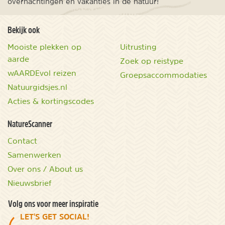
overnachtingen en vakanties in de natuur!
Bekijk ook
Mooiste plekken op
Uitrusting
aarde
Zoek op reistype
wAARDEvol reizen
Groepsaccommodaties
Natuurgidsjes.nl
Acties & kortingscodes
NatureScanner
Contact
Samenwerken
Over ons / About us
Nieuwsbrief
Volg ons voor meer inspiratie
LET'S GET SOCIAL!