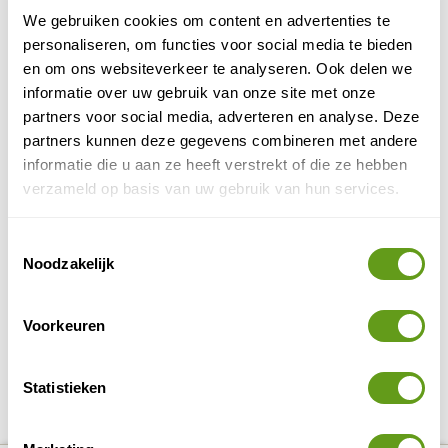
Bekijk ook zeker deze tips
We gebruiken cookies om content en advertenties te
Activiteiten in Rwanda
personaliseren, om functies voor social media te bieden
en om ons websiteverkeer te analyseren. Ook delen we
Zet je avonturengezicht maar op, want in Rwanda
kan je de leukste outdoor activiteiten beleven.
informatie over uw gebruik van onze site met onze
Wat er precies te doen is, dat lees je in dit
partners voor social media, adverteren en analyse. Deze
artikel....
partners kunnen deze gegevens combineren met andere
BEKIJK
informatie die u aan ze heeft verstrekt of die ze hebben
verzameld op basis van uw gebruik van hun services.
Bijzonder overnachten in Rwanda
Leuke accommodaties. Van budget resort tot luxe
Toestemmingsselectie
hotel of een lodge met het beste uitzicht van
Noodzakelijk
Rwanda; bekijk onze ontdekkingen.
BEKIJK
Voorkeuren
DELEN OP FACEBOOK
DELEN OP X
DELEN VIA DE MAIL
DELEN OP PINTEREST
DELEN OP WH
Deel deze pagina!
Statistieken