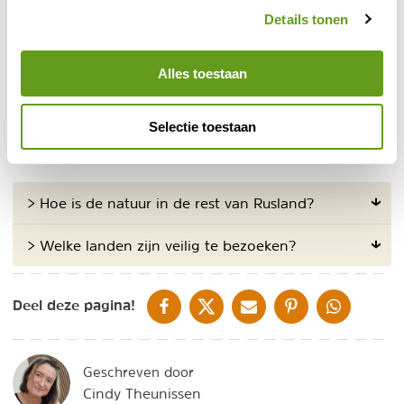
veel grote vogels, waaronder verschillende roofvogels
Details tonen
die kunnen worden waargenomen. De hoogland
buizerd, steppe adelaar, gouden adelaar, zwarte gier,
Alles toestaan
vale gier, lammergier, sacer valk om er maar een paar
te noemen. Vaak nestelen ze in nissen in de rotsen.
Selectie toestaan
Veelgestelde vragen
> Hoe is de natuur in de rest van Rusland?
> Welke landen zijn veilig te bezoeken?
DELEN OP FACEBOOK
DELEN OP X
DELEN VIA DE MAIL
DELEN OP PINTEREST
DELEN OP WH
Deel deze pagina!
Geschreven door
Cindy Theunissen