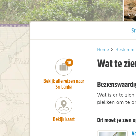
Viss
Hu
Sr
Home
>
Bestemmi
Wat te zie
number_of_trips:
16
Bekijk alle reizen naar
Bezienswaardig
Sri Lanka
Wat is er te zie
plekken om te o
Bekijk kaart
Dit moet je zien o
Vo