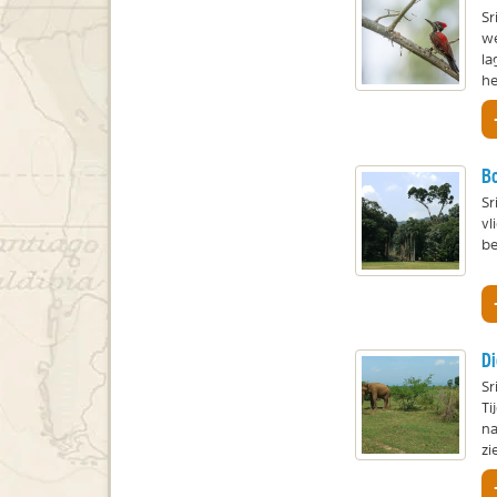
Sr
we
la
he
Bo
Sr
vl
be
Di
Sr
Ti
na
zi