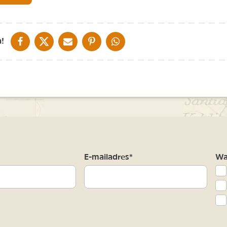
DELEN OP FACEBOOK
DELEN OP X
DELEN VIA DE MAIL
DELEN OP PINTEREST
DELEN OP WHATSAPP
!
m
E-mailadres*
Waa