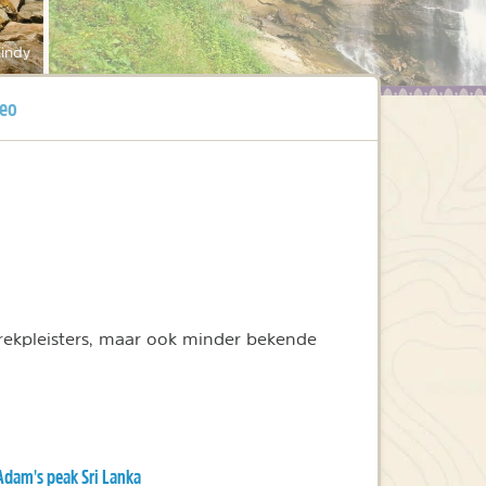
indy
eo
trekpleisters, maar ook minder bekende
Adam's peak Sri Lanka