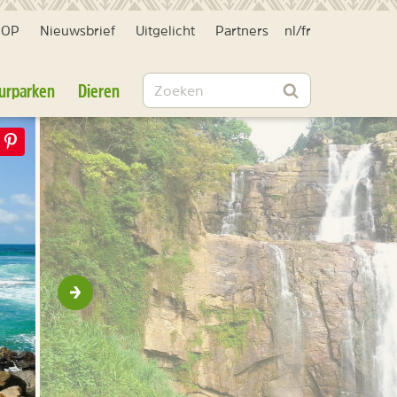
HOP
Nieuwsbrief
Uitgelicht
Partners
nl
/
fr
Zoeken
urparken
Dieren
Zoeken
Volgende