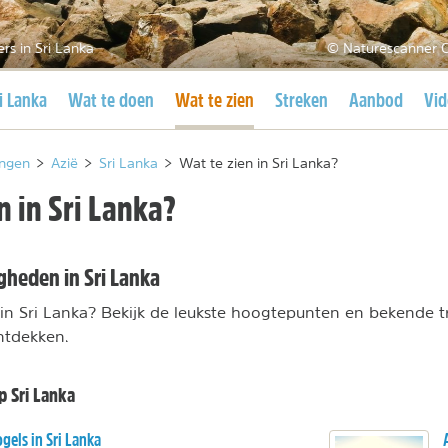
ers in Sri Lanka
© Naturescanner C
idige pagina
Huidige pagina
i Lanka
Wat te doen
Wat te zien
Streken
Aanbod
Vid
ngen
>
Azië
>
Sri Lanka
>
Wat te zien in Sri Lanka?
n in Sri Lanka?
heden in Sri Lanka
n in Sri Lanka? Bekijk de leukste hoogtepunten en bekende 
ntdekken.
p Sri Lanka
gels in Sri Lanka