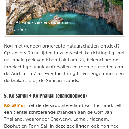
© TAT Paris - Lawrence Banahan
Khao Sok
Nog niet genoeg ongerepte natuurschatten ontdekt?
Op slechts 2 uur rijden in zuidwestelijke richting ligt het
nationale park van Khao Lak-Lam Ru, bekend om de
fabelachtige junglewatervallen en mooie stranden aan
de Andaman Zee. Eventueel nog te verlengen met een
duikvakantie bij de Similan Islands.
5. Ko Samui + Ko Phaluai (eilandhoppen)
Ko Samui
, het derde grootste eiland van het land, telt
een tiental schitterende stranden aan de Golf van
Thailand, waaronder Chaweng, Lamai, Maenam,
Bophut en Tong Sai. In deze zee liggen ook nog heel