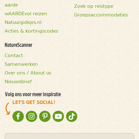
aarde
Zoek op reistype
wAARDEvol reizen
Groepsaccommodaties
Natuurgidsjes.nl
Acties & kortingscodes
NatureScanner
Contact
Samenwerken
Over ons / About us
Nieuwsbrief
Volg ons voor meer inspiratie
LET'S GET SOCIAL!
NATURESCANNER OP FACEBOOK
NATURESCANNER OP INSTAGRAM
NATURESCANNER OP PINTEREST
NATURESCANNER OP YOUTUBE
NATURESCANNER OP TIKTOK