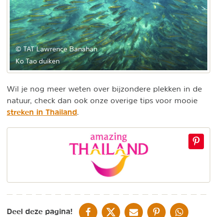
© TAT Lawrence Banahan
Ko Tao duiken
Wil je nog meer weten over bijzondere plekken in de
natuur, check dan ook onze overige tips voor mooie
streken in Thailand
.
DELEN OP FACEBOOK
DELEN OP X
DELEN VIA DE MAIL
DELEN OP PINTEREST
DELEN OP WH
Deel deze pagina!