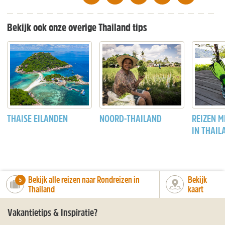
Bekijk ook onze overige Thailand tips
THAISE EILANDEN
NOORD-THAILAND
REIZEN M
IN THAIL
Bekijk alle reizen naar Rondreizen in
Bekijk
number_of_trips:
5
Thailand
kaart
Vakantietips & Inspiratie?