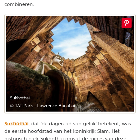
combineren.
Sukhothai
© TAT Paris - Lawrence Banahan
Sukhothai
, dat ‘de dageraad van geluk’ betekent, was
de eerste hoofdstad van het koninkrijk Siam. Het
historisch park Sukhothai omvat de ruïnes van deze