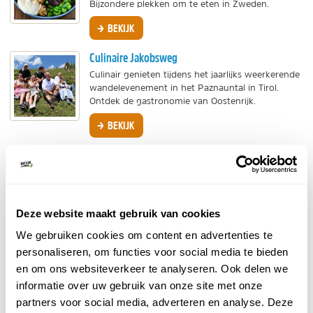
Bijzondere plekken om te eten in Zweden.
BEKIJK
Culinaire Jakobsweg
Culinair genieten tijdens het jaarlijks weerkerende
wandelevenement in het Paznauntal in Tirol.
Ontdek de gastronomie van Oostenrijk.
BEKIJK
Cultuur en tradities op Tenerife
Tenerife heeft een bijzondere cultuur en tradities.
Ontdek de lokale gastronomie en uitbundige
fiestas. Lees alles over delicatessen als mojo en
Deze website maakt gebruik van cookies
wijn,...
BEKIJK
We gebruiken cookies om content en advertenties te
personaliseren, om functies voor social media te bieden
Culinair genieten in Finland
en om ons websiteverkeer te analyseren. Ook delen we
Lekker eten, dat kun je in Finland! Het land maakt
informatie over uw gebruik van onze site met onze
veel gebruik van lokale producten, want wat je
partners voor social media, adverteren en analyse. Deze
van dichtbij haalt is vers én eerlijk. Waarom eten...