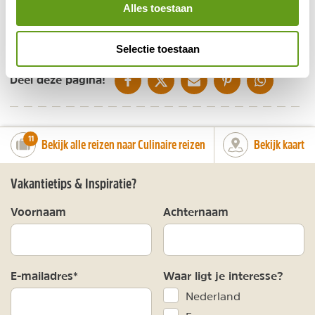
wereldberoemde Rieslingwijnen....
Alles toestaan
BEKIJK
Selectie toestaan
DELEN OP FACEBOOK
DELEN OP X
DELEN VIA DE MAIL
DELEN OP PINTEREST
DELEN OP WH
Deel deze pagina!
number_of_trips:
11
Bekijk alle reizen naar Culinaire reizen
Bekijk kaart
Vakantietips & Inspiratie?
Voornaam
Achternaam
E-mailadres*
Waar ligt je interesse?
Nederland