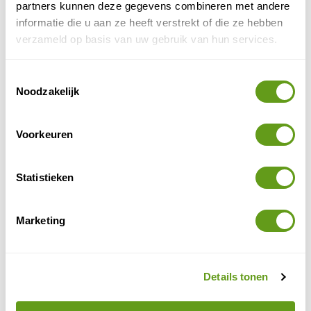
partners kunnen deze gegevens combineren met andere
BEKIJK
informatie die u aan ze heeft verstrekt of die ze hebben
verzameld op basis van uw gebruik van hun services.
Culinair genieten in Istanbul
Waar in Turkije je ook bent, er zijn een aantal
Toestemmingsselectie
etenswaren die je overal vindt. Neem bijvoorbeeld
Noodzakelijk
baklava, Turkish Delight en mezze. Waar in
Istanbul...
BEKIJK
Voorkeuren
Culinair genieten in Wallonië
Statistieken
De Walen weten wel hoe je lekker en ambachtelijk
kan eten. Bekende lokale specialiteiten zijn Luikse
ballen, Hervekaas en natuurlijk lekker Belgisch...
Marketing
BEKIJK
Culinair genieten aan de Moezel
Laat je smaakpapillen verwennen in de
Details tonen
Moezelregio! Van romige kaasspreads, tot
kruidige stoofpotjes en natuurlijk de