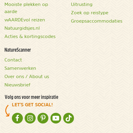
Mooiste plekken op
Uitrusting
aarde
Zoek op reistype
wAARDEvol reizen
Groepsaccommodaties
Natuurgidsjes.nl
Acties & kortingscodes
NatureScanner
Contact
Samenwerken
Over ons / About us
Nieuwsbrief
Volg ons voor meer inspiratie
LET'S GET SOCIAL!
NATURESCANNER OP FACEBOOK
NATURESCANNER OP INSTAGRAM
NATURESCANNER OP PINTEREST
NATURESCANNER OP YOUTUBE
NATURESCANNER OP TIKTOK