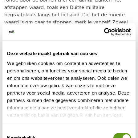
afstappen waard, zoals een Duitse militaire
begraafplaats langs het fietspad. Dat het de moeite
waard is om daar te stoppen, merk je vanzelf. Zoveel
kruizen laat niemand onberoerd. Bij een kopje thee in
de binnentuin zal je merken dat er een bijzondere
sfeer heerst.
Deze website maakt gebruik van cookies
We gebruiken cookies om content en advertenties te
personaliseren, om functies voor social media te bieden
en om ons websiteverkeer te analyseren. Ook delen we
informatie over uw gebruik van onze site met onze
partners voor social media, adverteren en analyse. Deze
partners kunnen deze gegevens combineren met andere
informatie die u aan ze heeft verstrekt of die ze hebben
verzameld op basis van uw gebruik van hun services.
Toestemmingsselectie
© Naturescanner Jeanine
Noodzakelijk