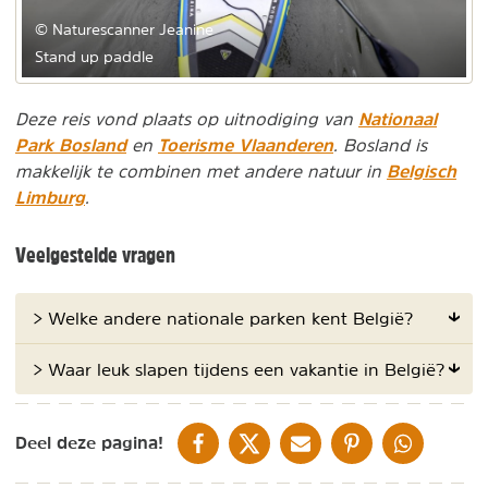
© Naturescanner Jeanine
Stand up paddle
Nationaal
Deze reis vond plaats op uitnodiging van
Park Bosland
Toerisme Vlaanderen
en
. Bosland is
Belgisch
makkelijk te combinen met andere natuur in
Limburg
.
Veelgestelde vragen
> Welke andere nationale parken kent België?
> Waar leuk slapen tijdens een vakantie in België?
DELEN OP FACEBOOK
DELEN OP X
DELEN VIA DE MAIL
DELEN OP PINTEREST
DELEN OP WH
Deel deze pagina!