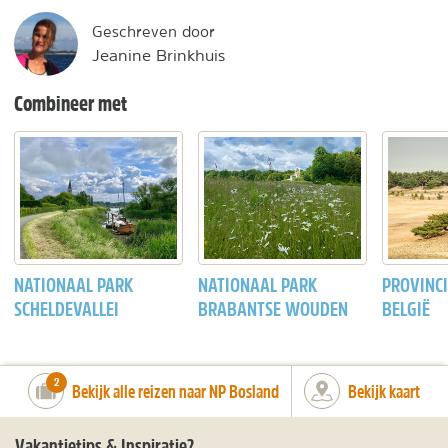
Geschreven door
Jeanine Brinkhuis
Combineer met
NATIONAAL PARK
NATIONAAL PARK
PROVINCI
SCHELDEVALLEI
BRABANTSE WOUDEN
BELGIË
number_of_trips:
2
Bekijk alle reizen naar NP Bosland
Bekijk kaart
Vakantietips & Inspiratie?