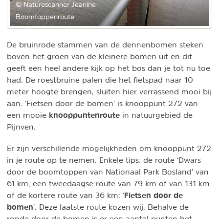
© Naturescanner Jeanine
Boomtoppenroute
De bruinrode stammen van de dennenbomen steken
boven het groen van de kleinere bomen uit en dit
geeft een heel andere kijk op het bos dan je tot nu toe
had. De roestbruine palen die het fietspad naar 10
meter hoogte brengen, sluiten hier verrassend mooi bij
aan. ‘Fietsen door de bomen’ is knooppunt 272 van
knooppuntenroute
een mooie
in natuurgebied de
Pijnven.
Er zijn verschillende mogelijkheden om knooppunt 272
in je route op te nemen. Enkele tips: de route ‘Dwars
door de boomtoppen van Nationaal Park Bosland’ van
61 km, een tweedaagse route van 79 km of van 131 km
Fietsen door de
of de kortere route van 36 km: ‘
bomen
’. Deze laatste route kozen wij. Behalve de
ronde door de bomen is er een aantal punten het