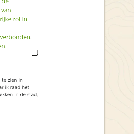
 de
 van
ijke rol in
 verbonden.
en!
te zien in
r ik raad het
ekken in de stad,