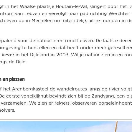
gt in het Waalse plaatsje Houtain-le-Val, slingert door het Di
entrum van Leuven en vervolgt haar pad richting Werchter.
 zich even op in Mechelen om uiteindelijk uit te monden in de
bepalend voor de natuur in en rond Leuven. De laatste decenn
geving te herstellen en dat heeft onder meer geresulteer
bever
e
in het Dijleland in 2003. Wil je natuur zien in en ro
gs de Dijle.
n en plassen
 het Arenbergkasteel de wandelroutes langs de rivier volgt
De eerste vogelkijkhut bevindt zich bij de Zandvang, een pl
 verzamelen. We zien er reigers, observeren porseleinhoent
holvers.