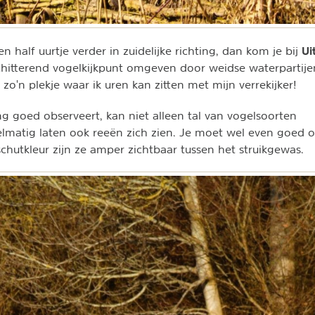
Ui
 half uurtje verder in zuidelijke richting, dan kom je bij
hitterend vogelkijkpunt omgeven door weidse waterpartijen
 zo'n plekje waar ik uren kan zitten met mijn verrekijker!
g goed observeert, kan niet alleen tal van vogelsoorten
lmatig laten ook reeën zich zien. Je moet wel even goed o
chutkleur zijn ze amper zichtbaar tussen het struikgewas.