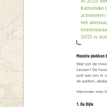
In 2025 vie
Katholieke 
activiteiten
het alledaag
bezienswaa
2025 is dus
Mooiste plekken 
Wat zijn de moo
Leuven? De hoogt
juist aan om er 
de parken, abdi
Hieronder mijn t
1. De Dijle