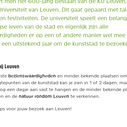
rt men het 600-jarig bestaan van de KU Leuven,
Universiteit van Leuven. Dit gaat gepaard met tal
 en festiviteiten. De universiteit speelt een belangr
se leven van de stad en eigenlijk zijn alle
rdigheden er op een of andere manier wel mee
 een uitstekend jaar om de kunststad te bezoek
bij Leuven
bezienswaardigheden
iste
en minder bekende plaatsen om 
epunten van de kunststad kan je zien in 1 of 2 dagen, maa
nog een dagje aan vast te hangen en de minder bekende pl
natuur rondom Leuven
jen en de
te verkennen.
ips voor jouw bezoek aan Leuven!