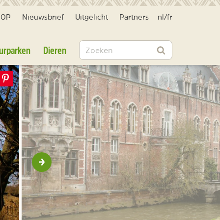
HOP
Nieuwsbrief
Uitgelicht
Partners
nl
/
fr
Zoeken
urparken
Dieren
Zoeken
Volgende