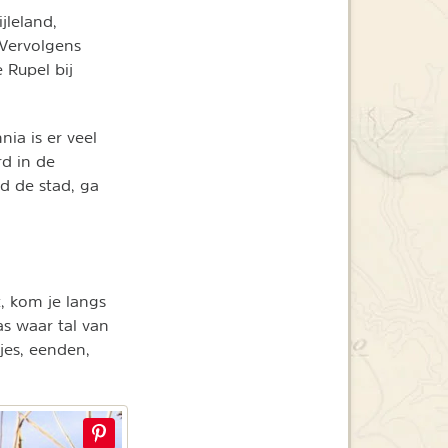
jleland,
 Vervolgens
 Rupel bij
ia is er veel
d in de
nd de stad, ga
, kom je langs
as waar tal van
jes, eenden,