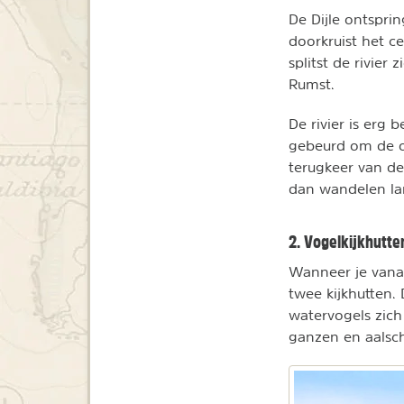
De Dijle ontsprin
doorkruist het c
splitst de rivier
Rumst.
De rivier is erg 
gebeurd om de om
terugkeer van d
dan wandelen lan
2. Vogelkijkhutte
Wanneer je vanaf
twee kijkhutten. 
watervogels zich
ganzen en aalsc