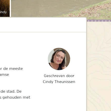
indy
ar de meeste
aamse
Geschreven door
Cindy Theunissen
 de stad. De
 is gehouden met