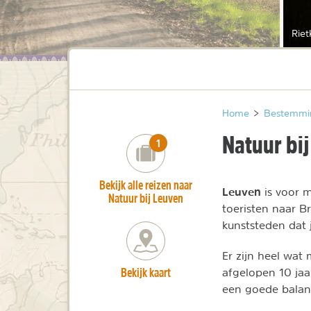
Rie
Home
>
Bestemmi
Natuur bi
number_of_trips:
1
Bekijk alle reizen naar
Leuven
is voor 
Natuur bij Leuven
toeristen naar Br
kunststeden dat 
Er zijn heel wat
Bekijk kaart
afgelopen 10 jaa
een goede balan