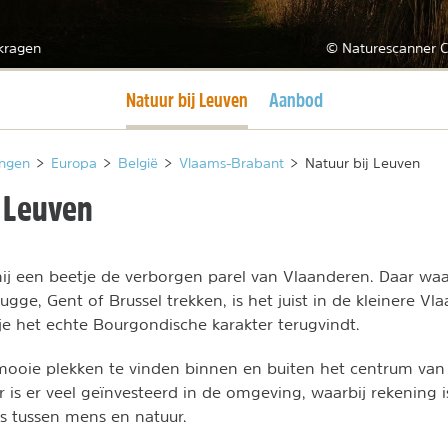
tkragen
© Naturescanner C
Huidige pagina
Natuur bij Leuven
Aanbod
ngen
>
Europa
>
België
>
Vlaams-Brabant
>
Natuur bij Leuven
j Leuven
mij een beetje de verborgen parel van Vlaanderen. Daar wa
ugge, Gent of Brussel trekken, is het juist in de kleinere Vl
je het echte Bourgondische karakter terugvindt.
 mooie plekken te vinden binnen en buiten het centrum van
r is er veel geïnvesteerd in de omgeving, waarbij rekening
s tussen mens en natuur.