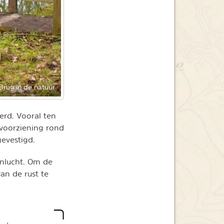
Brug in de natuur
erd. Vooral ten
nvoorziening rond
gevestigd.
enlucht. Om de
an de rust te