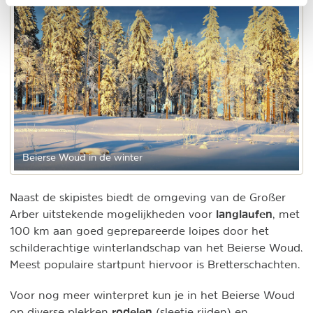
Beierse Woud in de winter
Naast de skipistes biedt de omgeving van de Großer
langlaufen
Arber uitstekende mogelijkheden voor
, met
100 km aan goed geprepareerde loipes door het
schilderachtige winterlandschap van het Beierse Woud.
Meest populaire startpunt hiervoor is Bretterschachten.
Voor nog meer winterpret kun je in het Beierse Woud
rodelen
op diverse plekken
(sleetje rijden)
en