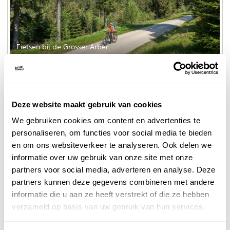
Fietsen bij de Grosser Arber
Rond de Großer Arber zijn er voor de avontuurlijke
fietsers speciale mountainbikeroutes en wordt er
bikepark
momenteel zelfs een
aangelegd, deze is naar
Deze website maakt gebruik van cookies
verwachting in zomer 2025 gereed. Hou je van
We gebruiken cookies om content en advertenties te
downhill of freeride? Hier kun je de uitdaging aangaan!
personaliseren, om functies voor social media te bieden
en om ons websiteverkeer te analyseren. Ook delen we
meerdaagse fietstochten
Een aantal
doen ook het
informatie over uw gebruik van onze site met onze
Donauradweg
Beierse Woud aan, zoals de
, fietsroute
partners voor social media, adverteren en analyse. Deze
langs rivier de Regen en de Iron Curtain Trail langs het
partners kunnen deze gegevens combineren met andere
voormalige IJzeren Gordijn.
informatie die u aan ze heeft verstrekt of die ze hebben
verzameld op basis van uw gebruik van hun services.
3. Wintersport op de Grosser Arber
De Großer Arber is een van de meest populaire