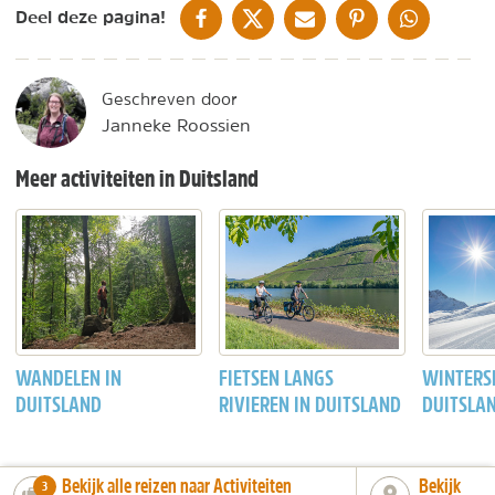
DELEN OP FACEBOOK
DELEN OP X
DELEN VIA DE MAIL
DELEN OP PINTEREST
DELEN OP WH
Deel deze pagina!
Geschreven door
Janneke Roossien
Meer activiteiten in Duitsland
WANDELEN IN
FIETSEN LANGS
WINTERS
DUITSLAND
RIVIEREN IN DUITSLAND
DUITSLA
Bekijk alle reizen naar Activiteiten
Bekijk
number_of_trips:
3