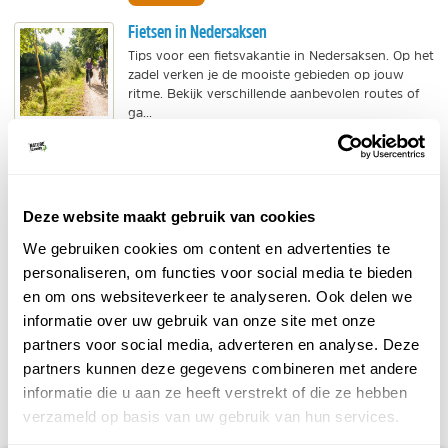
Fietsen in Nedersaksen
Tips voor een fietsvakantie in Nedersaksen. Op het
zadel verken je de mooiste gebieden op jouw
ritme. Bekijk verschillende aanbevolen routes of
ga...
BEKIJK
Bijzonder overnachten in Nedersaksen
Unieke accommodaties midden in de natuur,
Deze website maakt gebruik van cookies
safaritenten in een dierenpark of een wijnton op
We gebruiken cookies om content en advertenties te
een gezellige Duitse camping. Bekijk al onze tips
personaliseren, om functies voor social media te bieden
voor...
en om ons websiteverkeer te analyseren. Ook delen we
BEKIJK
informatie over uw gebruik van onze site met onze
partners voor social media, adverteren en analyse. Deze
partners kunnen deze gegevens combineren met andere
DELEN OP FACEBOOK
DELEN OP X
DELEN VIA DE MAIL
DELEN OP PINTEREST
DELEN OP WH
Deel deze pagina!
informatie die u aan ze heeft verstrekt of die ze hebben
verzameld op basis van uw gebruik van hun services.