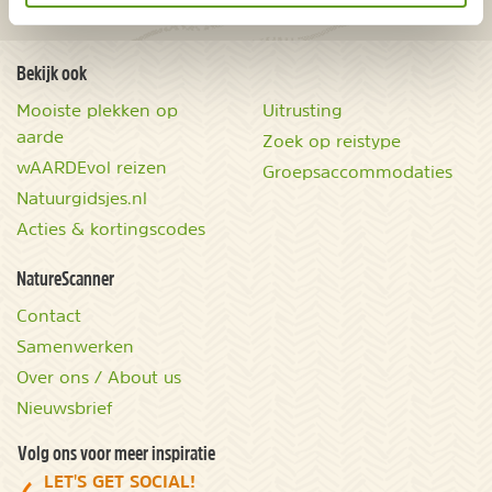
overnachtingen en vakanties in de natuur!
Bekijk ook
Mooiste plekken op
Uitrusting
aarde
Zoek op reistype
wAARDEvol reizen
Groepsaccommodaties
Natuurgidsjes.nl
Acties & kortingscodes
NatureScanner
Contact
Samenwerken
Over ons / About us
Nieuwsbrief
Volg ons voor meer inspiratie
LET'S GET SOCIAL!