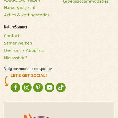
wAARDEvol reizen
Groepsaccommodaties
Natuurgidsjes.nl
Acties & kortingscodes
NatureScanner
Contact
Samenwerken
Over ons / About us
Nieuwsbrief
Volg ons voor meer inspiratie
LET'S GET SOCIAL!
NATURESCANNER OP FACEBOOK
NATURESCANNER OP INSTAGRAM
NATURESCANNER OP PINTEREST
NATURESCANNER OP YOUTUBE
NATURESCANNER OP TIKTOK