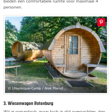
bieden een comfortabele ruimte voor maximaal 4
personen.
Schuimmertonnen
© Uhlenköper-Camp / Arek Marnd
3. Wiesenwagen Rotenburg
Wil je romantisch, maar toch in stijl overnachten, dan