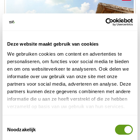
Deze website maakt gebruik van cookies
We gebruiken cookies om content en advertenties te
personaliseren, om functies voor social media te bieden
en om ons websiteverkeer te analyseren. Ook delen we
© Hodenhagen Serengeti-Park
informatie over uw gebruik van onze site met onze
Serengeti-Park
partners voor social media, adverteren en analyse. Deze
partners kunnen deze gegevens combineren met andere
Het park herbergt meer dan 1.500 dieren die van
informatie die u aan ze heeft verstrekt of die ze hebben
dichtbij kunnen worden geobserveerd tijdens een
verzameld op basis van uw gebruik van hun services.
safari. Ideaal voor een fantastisch gezinsuitje, maar je
kunt je verblijf ook verlengen door te overnachten in
Toestemmingsselectie
een van de unieke accommodaties van het park,
Noodzakelijk
waaronder safarilodges, romantische tentlodges,