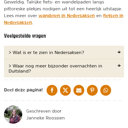
Geweldig. Talrijke fiets- en wandelpaden langs
pittoreske plekjes nodigen uit tot een heerlijk uitstapje.
wandelen in Nedersaksen
fietsen in
Lees meer over
en
Nedersaksen
.
Veelgestelde vragen
> Wat is er te zien in Nedersaksen?
> Waar nog meer bijzonder overnachten in
Duitsland?
DELEN OP FACEBOOK
DELEN OP X
DELEN VIA DE MAIL
DELEN OP PINTEREST
DELEN OP WH
Deel deze pagina!
Geschreven door
Janneke Roossien