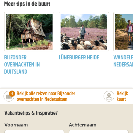
Meer tips in de buurt
BIJZONDER
LÜNEBURGER HEIDE
WANDELE
OVERNACHTEN IN
NEDERSA
DUITSLAND
Bekijk alle reizen naar Bijzonder
Bekijk
number_of_trips:
4
overnachten in Nedersaksen
kaart
Vakantietips & Inspiratie?
Voornaam
Achternaam