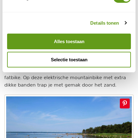
4. Fietsen door de heuvels van Estland
Spring op de fiets en verken het landschap van Estland
op twee wielen. Het land biedt een steeds verder
Details tonen
ontwikkeld netwerk van fietspaden die je meenemen
door bossen, langs rivieren en door de vele
Alles toestaan
karakteristieke dorpjes. Het is in het bijzonder erg
lekker fietsen op de eilanden Muhu en Saaremaa.
Selectie toestaan
mountainbiken
Estland leent zich ook goed voor het
.
Ontdek de kustlijn tussen Laulasmaa en Lohusalu per
fatbike. Op deze elektrische mountainbike met extra
dikke banden trap je met gemak door het zand.