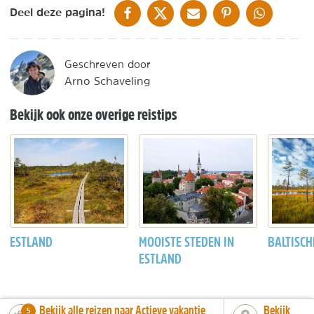
DELEN OP FACEBOOK
DELEN OP X
DELEN VIA DE MAIL
DELEN OP PINTEREST
DELEN OP WH
Deel deze pagina!
Geschreven door
Arno Schaveling
Bekijk ook onze overige reistips
ESTLAND
MOOISTE STEDEN IN
BALTISCH
ESTLAND
Bekijk alle reizen naar Actieve vakantie
Bekijk
number_of_trips:
5