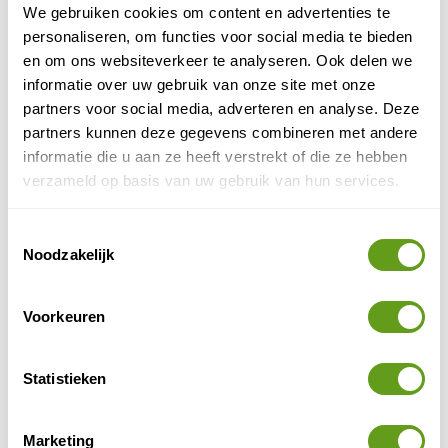
We gebruiken cookies om content en advertenties te
aanrader.
personaliseren, om functies voor social media te bieden
en om ons websiteverkeer te analyseren. Ook delen we
Koning Aap - Litouwen, Letland, Estland
informatie over uw gebruik van onze site met onze
Groepsreis
partners voor social media, adverteren en analyse. Deze
Groepsreis. Bezoek het prachtige nationaal park
partners kunnen deze gegevens combineren met andere
Lahemaa, Kruisheuvel en het eiland Saaremaa en
spot elanden op het schiereiland Nida.
informatie die u aan ze heeft verstrekt of die ze hebben
verzameld op basis van uw gebruik van hun services.
BEKIJK
Toestemmingsselectie
TUI - Baltische Staten
Noodzakelijk
Groepsreis, Individuele reis
TUI heeft mooie rondreizen in de Baltische Staten,
Voorkeuren
met enkele dagen in Estland. Rondreizen met een
perfecte mix van natuur, cultuur en geschiedenis.
BEKIJK
Statistieken
Marketing