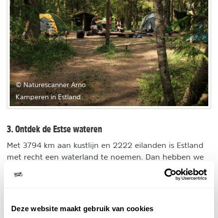
© Naturescanner Arno
Kamperen in Estland
3. Ontdek de Estse wateren
Met 3794 km aan kustlijn en 2222 eilanden is Estland
met recht een waterland te noemen. Dan hebben we
het nog niet eens over de vele rivieren die door dit
land meanderen. Ontdek de waterwegen, moerassen
en meren per kajak, boot of zeilschip. Voor wie een
avontuur op de Oostzee niet schuwt zijn de wateren
Deze website maakt gebruik van cookies
voor de kust van Hiiumaa of Saaremaa een absolute