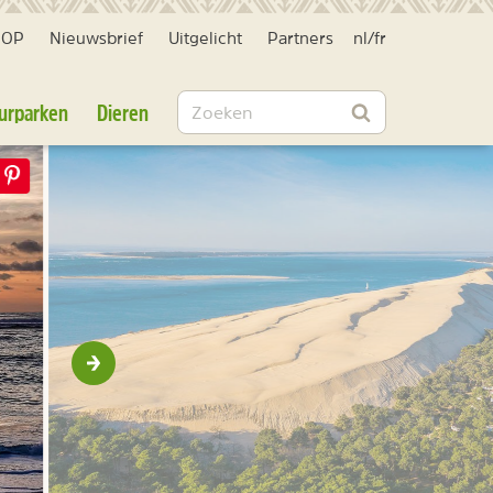
HOP
Nieuwsbrief
Uitgelicht
Partners
nl
/
fr
Zoeken
urparken
Dieren
Zoeken
Volgende