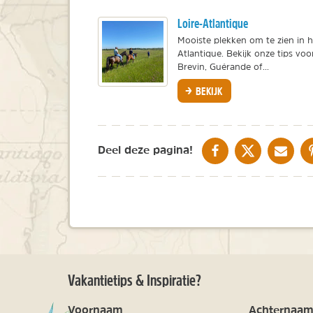
Loire-Atlantique
Mooiste plekken om te zien in 
Atlantique. Bekijk onze tips voo
Brevin, Guérande of...
BEKIJK
DELEN OP FACEBOOK
DELEN OP X
DELEN V
Deel deze pagina!
Vakantietips & Inspiratie?
Voornaam
Achternaa