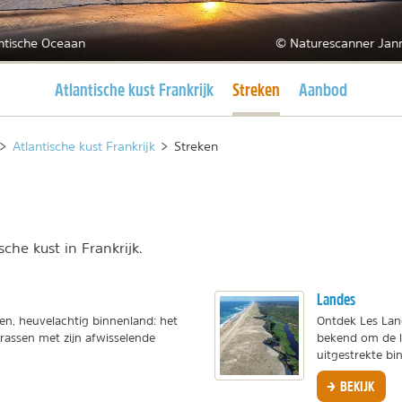
ntische Oceaan
© Naturescanner Jan
Huidige pagina
Huidige pagina
Atlantische kust Frankrijk
Streken
Aanbod
>
Atlantische kust Frankrijk
>
Streken
che kust in Frankrijk.
Landes
oen, heuvelachtig binnenland: het
Ontdek Les Land
errassen met zijn afwisselende
bekend om de li
uitgestrekte bi
BEKIJK