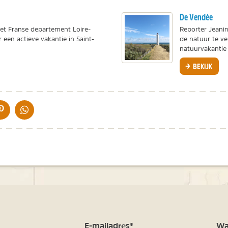
De Vendée
het Franse departement Loire-
Reporter Jeani
r een actieve vakantie in Saint-
de natuur te v
natuurvakantie 
BEKIJK
IA DE MAIL
DELEN OP PINTEREST
DELEN OP WHATSAPP
m
E-mailadres*
Waa