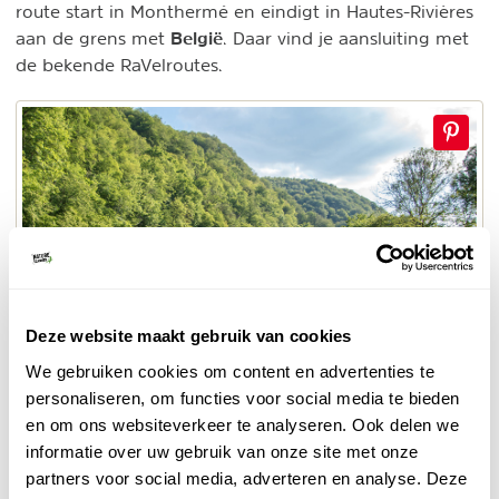
route start in Monthermé en eindigt in Hautes-Rivières
België
aan de grens met
. Daar vind je aansluiting met
de bekende RaVelroutes.
Deze website maakt gebruik van cookies
We gebruiken cookies om content en advertenties te
personaliseren, om functies voor social media te bieden
Rivier de Semoy
en om ons websiteverkeer te analyseren. Ook delen we
© Naturescanner Janneke
informatie over uw gebruik van onze site met onze
partners voor social media, adverteren en analyse. Deze
Onderweg kom je langs bezienswaardigheden als abdij