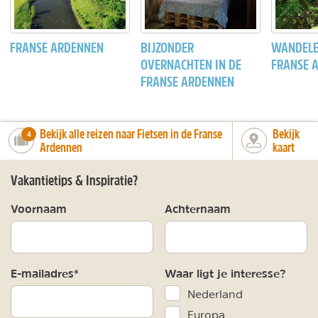
FRANSE ARDENNEN
BIJZONDER
WANDELE
OVERNACHTEN IN DE
FRANSE 
FRANSE ARDENNEN
Bekijk alle reizen naar Fietsen in de Franse
Bekijk
number_of_trips:
4
Ardennen
kaart
Vakantietips & Inspiratie?
Voornaam
Achternaam
E-mailadres*
Waar ligt je interesse?
Nederland
Europa