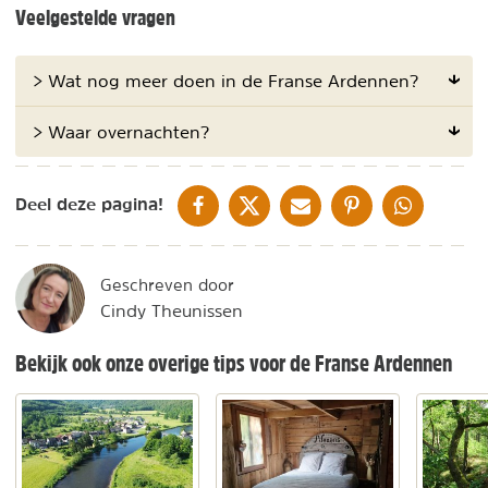
Veelgestelde vragen
> Wat nog meer doen in de Franse Ardennen?
> Waar overnachten?
DELEN OP FACEBOOK
DELEN OP X
DELEN VIA DE MAIL
DELEN OP PINTEREST
DELEN OP WH
Deel deze pagina!
Geschreven door
Cindy Theunissen
Bekijk ook onze overige tips voor de Franse Ardennen