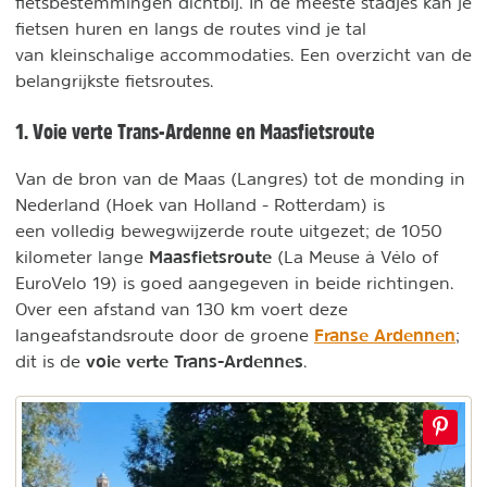
fietsbestemmingen dichtbij. In de meeste stadjes kan je
fietsen huren en langs de routes vind je tal
van kleinschalige accommodaties. Een overzicht van de
belangrijkste fietsroutes.
1. Voie verte Trans-Ardenne en Maasfietsroute
Van de bron van de Maas (Langres) tot de monding in
Nederland (Hoek van Holland - Rotterdam) is
een volledig bewegwijzerde route uitgezet; de 1050
Maasfietsroute
kilometer lange
(La Meuse à Vélo of
EuroVelo 19) is goed aangegeven in beide richtingen.
Over een afstand van 130 km voert deze
Franse Ardennen
langeafstandsroute door de groene
;
voie verte Trans-Ardennes
dit is de
.