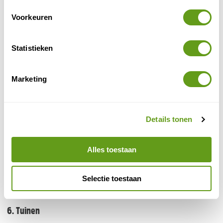
Voorkeuren
Statistieken
© WBT - Denis Erroyaux
Marketing
Chevetogne
Naast natuur biedt Chevetogne ook culturele en
Details tonen
kunstzinnige bezienswaardigheden, zoals het Nature
Extraordinary Museum (NEM) en het Musée d'Histoire(s)
Naturel(s). Wandel door thematuinen, zoals de
Alles toestaan
Japanse tuin en de knopentuin, en geniet van
bijzondere plekken zoals de Hobbithut, de Japanse
Selectie toestaan
pagodes en het neobarokke kasteel.
6. Tuinen