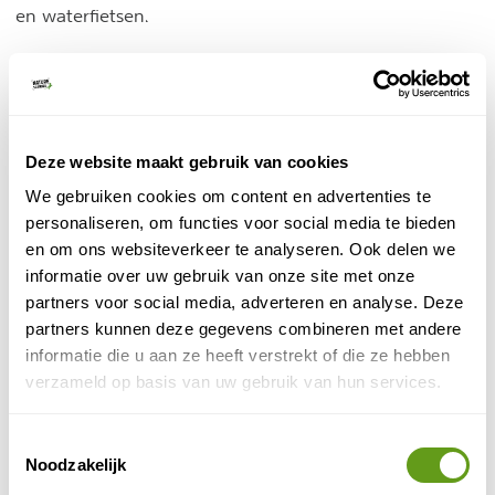
en waterfietsen.
5. Domaine de Chevetogne
Tussen Rochefort en Ciney ligt het
benedictijner klooster
bekende
van Chevetogne.
Deze website maakt gebruik van cookies
Eromheen ligt een uitgestrekt park van meer dan 550
hectare met veel mogelijkheden tot ontspanning en
We gebruiken cookies om content en advertenties te
recreatie. Naast wandelpaden (ook toegankelijk voor
personaliseren, om functies voor social media te bieden
rolstoelgebruikers) liggen er op het domein
en om ons websiteverkeer te analyseren. Ook delen we
speeltuinen, een openluchtzwembad, minigolf,
informatie over uw gebruik van onze site met onze
sportterreinen en zelfs bootjes en kano's op de vijvers.
partners voor social media, adverteren en analyse. Deze
Voor jonge kinderen is er een kinderboerderij.
partners kunnen deze gegevens combineren met andere
informatie die u aan ze heeft verstrekt of die ze hebben
verzameld op basis van uw gebruik van hun services.
Toestemmingsselectie
Noodzakelijk