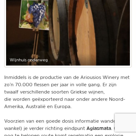
Wijnhuis onderweg
Inmiddels is de productie van de Ariousios Winery met
zo’n 70.000 flessen per jaar in volle gang. Er zijn
twaalf verschillende soorten Griekse wijnen,
die worden geëxporteerd naar onder andere Noord-
Amerika, Australië en Europa.
Voorzien van een goede dosis informatie wandel (of
Agiasmata
wankel) je verder richting eindpunt
. Op de
nog te belopen route komt regelmatig een explosie