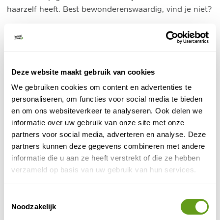
haarzelf heeft. Best bewonderenswaardig, vind je niet?
Tip: bezoek je Anavatos in het hoogseizoen? Strijk dan
zeker even neer voor een drankje op het terras aan het
begin van het dorp.
Deze website maakt gebruik van cookies
Etappe 3 Anavatos naar Agios Isidoros
We gebruiken cookies om content en advertenties te
9,9 km - 5u 30m
personaliseren, om functies voor social media te bieden
en om ons websiteverkeer te analyseren. Ook delen we
Vanaf het noorden van Anavatos start je aan de derde
informatie over uw gebruik van onze site met onze
van de acht etappes. Qua hoogtemeters betreft het de
partners voor social media, adverteren en analyse. Deze
meest eenvoudige etappe van allemaal, want je gaat
partners kunnen deze gegevens combineren met andere
slechts een hoogteverschil van 200 meter afleggen.
informatie die u aan ze heeft verstrekt of die ze hebben
Verplaats je door de verlaten nederzettingen langs de
verzameld op basis van uw gebruik van hun services.
Footpath of
steile kliffen van het dorp naar het “
Lygeri
”. Dit pad wordt al sinds de middeleeuwen
Toestemmingsselectie
geassocieerd met verschillende legendes en mythes,
Noodzakelijk
met name in de tijd van piraterij rondom het eiland