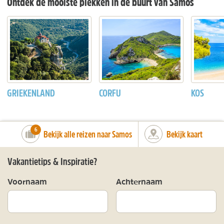
Ontdek de mooiste plekken in de buurt van Samos
GRIEKENLAND
CORFU
KOS
number_of_trips:
6
Bekijk alle reizen naar Samos
Bekijk kaart
Vakantietips & Inspiratie?
Voornaam
Achternaam