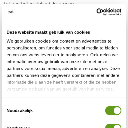
tot aan het vasteland. Er is geen
overnachtingsmogelijkheid op de berg.
Reizen naar Samos
Deze website maakt gebruik van cookies
Eilandhoppen op Maat - Noord-Egeïsche eilanden
We gebruiken cookies om content en advertenties te
Individuele reis
personaliseren, om functies voor social media te bieden
Island hopping reizen naar Samos i.c.m. andere
en om ons websiteverkeer te analyseren. Ook delen we
eilanden zoals Ikaria. Alles is geregeld: vlucht,
informatie over uw gebruik van onze site met onze
transfer, evt. autohuur & accommodaties.
partners voor social media, adverteren en analyse. Deze
BEKIJK
partners kunnen deze gegevens combineren met andere
informatie die u aan ze heeft verstrekt of die ze hebben
By June - Samos
verzameld op basis van uw gebruik van hun services.
Individuele reis
Fijne pakketreizen met alles inbegrepen.
Toestemmingsselectie
Verblijf in een authentieke accommodatie.
Noodzakelijk
In hotel, appartement of villa.
BEKIJK