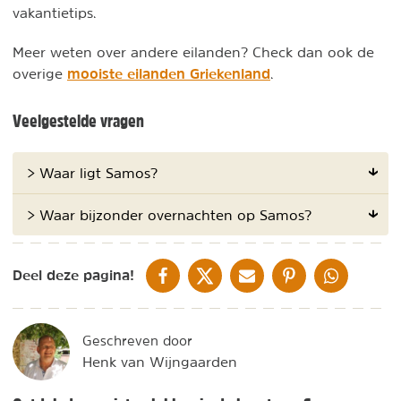
vakantietips.
Meer weten over andere eilanden? Check dan ook de
mooiste eilanden Griekenland
overige
.
Veelgestelde vragen
> Waar ligt Samos?
> Waar bijzonder overnachten op Samos?
DELEN OP FACEBOOK
DELEN OP X
DELEN VIA DE MAIL
DELEN OP PINTEREST
DELEN OP WH
Deel deze pagina!
Geschreven door
Henk van Wijngaarden