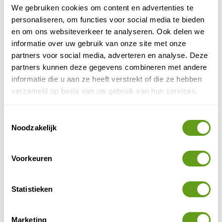
We gebruiken cookies om content en advertenties te
bezienswaardigheden liggen in en rond het park; de
personaliseren, om functies voor social media te bieden
Vajdahunyadburcht, de Széchenyibaden, restaurant
en om ons websiteverkeer te analyseren. Ook delen we
Gundel, de Állatkert zoo, het Landbouwmuseum,
informatie over uw gebruik van onze site met onze
Nagycirkusz, attractiepark Vidámpark, het standbeeld
partners voor social media, adverteren en analyse. Deze
van Anonymus en het Vervoersmuseum.
partners kunnen deze gegevens combineren met andere
informatie die u aan ze heeft verstrekt of die ze hebben
Deze musea maken deel uit van het Liget Budapest
verzameld op basis van uw gebruik van hun services.
Project, waarbij het park heringericht wordt met
verschillende musea.
Toestemmingsselectie
Noodzakelijk
Voorkeuren
Statistieken
Marketing