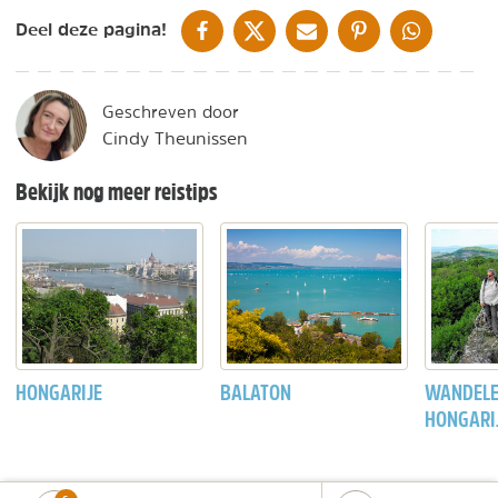
DELEN OP FACEBOOK
DELEN OP X
DELEN VIA DE MAIL
DELEN OP PINTEREST
DELEN OP WH
Deel deze pagina!
Geschreven door
Cindy Theunissen
Bekijk nog meer reistips
HONGARIJE
BALATON
WANDELE
HONGARI