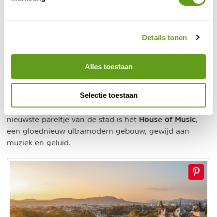
© Naturescanner
Details tonen
Széchenyibad
Alles toestaan
We benoemden het al eerder, de gebouwen van
Boedapest zijn adembenemend om te zien. Je vindt
Selectie toestaan
hier een mix van stijlen, van Romeinse overblijfselen
tot Gotische kerken en moderne architectuur. Het
House of Music
nieuwste pareltje van de stad is het
,
een gloednieuw ultramodern gebouw, gewijd aan
muziek en geluid.