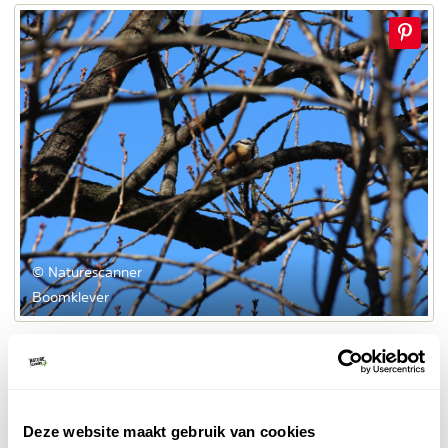
© Naturescanner
Boomklever
3. Városliget
park
Het bekendste
ligt in district XIV in Pest, achter
het Heldenplein (Hősök tere) en het Museum voor
Deze website maakt gebruik van cookies
Beeldende Kunsten (Szépművészeti Múzeum). Tal van