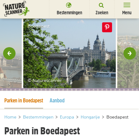
Ga
naar
Bestemmingen
Zoeken
Menu
content
Bestemmingen
Boedapest
Overnachten
Activiteiten
rige
Vol
Natuurparken
Dieren
© Naturescanner
DEALS
SHOP
Huidige pagina
Parken in Boedapest
Aanbod
Nieuwsbrief
Uitgelicht
Partners
/
nl
fr
Home
>
Bestemmingen
>
Europa
>
Hongarije
>
Boedapest
Parken in Boedapest