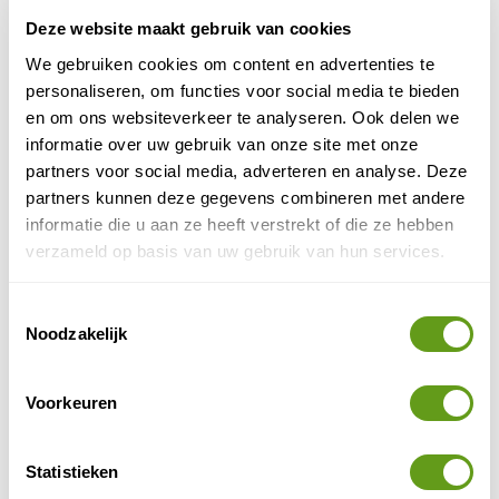
overtreft de andere op het gebied van cultuur en
Deze website maakt gebruik van cookies
natuur. Met de auto is het best ver rijden...
We gebruiken cookies om content en advertenties te
BEKIJK
personaliseren, om functies voor social media te bieden
en om ons websiteverkeer te analyseren. Ook delen we
Stromboli
informatie over uw gebruik van onze site met onze
De Stromboli is de meest actieve vulkaan van
partners voor social media, adverteren en analyse. Deze
Europa. Het vulkaaneiland is onderdeel van de
Eolische eilanden, ten noorden van Sicilië. Maak
partners kunnen deze gegevens combineren met andere
een...
informatie die u aan ze heeft verstrekt of die ze hebben
verzameld op basis van uw gebruik van hun services.
BEKIJK
Veelgestelde vragen
Toestemmingsselectie
Noodzakelijk
> Wat zijn de mooiste gebieden om te zien?
Voorkeuren
> Wat zijn leuke reizen in Italië?
Statistieken