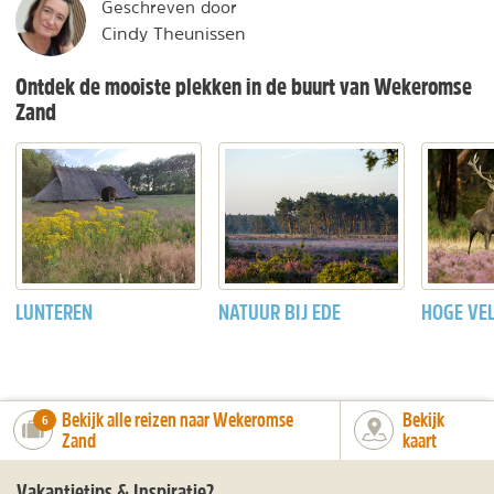
Geschreven door
Cindy Theunissen
Ontdek de mooiste plekken in de buurt van Wekeromse
Zand
LUNTEREN
NATUUR BIJ EDE
HOGE VE
Bekijk alle reizen naar Wekeromse
Bekijk
number_of_trips:
6
Zand
kaart
Vakantietips & Inspiratie?