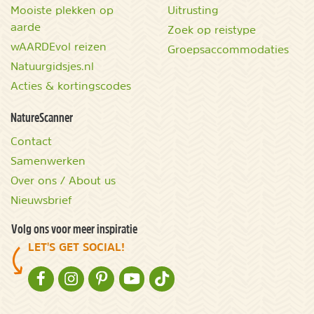
Mooiste plekken op
Uitrusting
aarde
Zoek op reistype
wAARDEvol reizen
Groepsaccommodaties
Natuurgidsjes.nl
Acties & kortingscodes
NatureScanner
Contact
Samenwerken
Over ons / About us
Nieuwsbrief
Volg ons voor meer inspiratie
LET'S GET SOCIAL!
NATURESCANNER OP FACEBOOK
NATURESCANNER OP INSTAGRAM
NATURESCANNER OP PINTEREST
NATURESCANNER OP YOUTUBE
NATURESCANNER OP TIKTOK