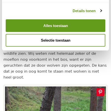
Details tonen
Dieren Wekeromse Zand
Een deel van het Wekeromse Zand is beschermd
Alles toestaan
dieren
rustgebied voor grotere
, zoals moeflons, en is
om die reden niet toegankelijk. Maar ook als je op de
Selectie toestaan
wandelpaden blijft, en op rustige momenten de
zandvlakte en de bossen eromheen bezoekt, kan je
wildlife zien. Wij weten niet helemaal zeker of de
moeflon nog voorkomt in het bos, want er zijn
geruchten dat ze door wolven zijn opgegeten. De kans
dat je oog in oog komt te staan met wolven is niet
heel groot.