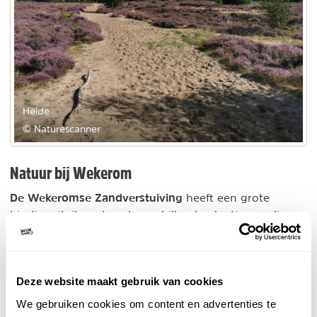
Heide
© Naturescanner
Natuur bij Wekerom
De Wekeromse Zandverstuiving
heeft een grote
biodiversiteit, met veel verschillende plantjes en dieren
die hier gedijen. Het stuifzand blijft op zijn plaats door
diverse mossen en planten, zoals buntgras en
zandzegge, korstmossen en haarmos. Ook zeldzame
Deze website maakt gebruik van cookies
paddenstoelen, wolfsklauwen en klein warkruid komen
hier voor.
We gebruiken cookies om content en advertenties te