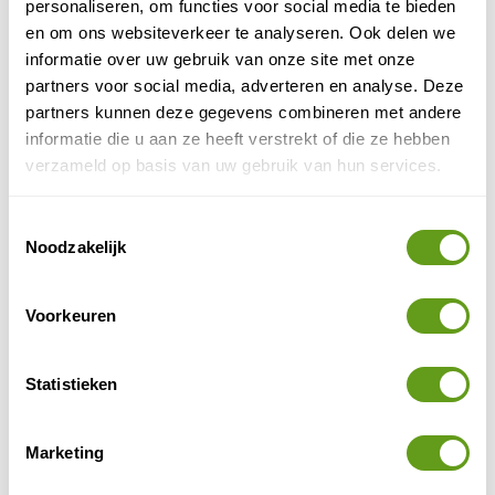
personaliseren, om functies voor social media te bieden
Zoals je op deze pagina kunt leven is de kant aan de
en om ons websiteverkeer te analyseren. Ook delen we
Vijfsprongweg bedeeld met veel heide, wat fraaie
informatie over uw gebruik van onze site met onze
plaatjes oplevert in de zomer. Op verscheidene plekken
partners voor social media, adverteren en analyse. Deze
vennetjes
bevinden zich
, waar je watersalamanders,
partners kunnen deze gegevens combineren met andere
kikkers en libellen kunt waarnemen.
informatie die u aan ze heeft verstrekt of die ze hebben
verzameld op basis van uw gebruik van hun services.
Toestemmingsselectie
Noodzakelijk
Voorkeuren
Statistieken
Marketing
Vennen
© Naturescanner