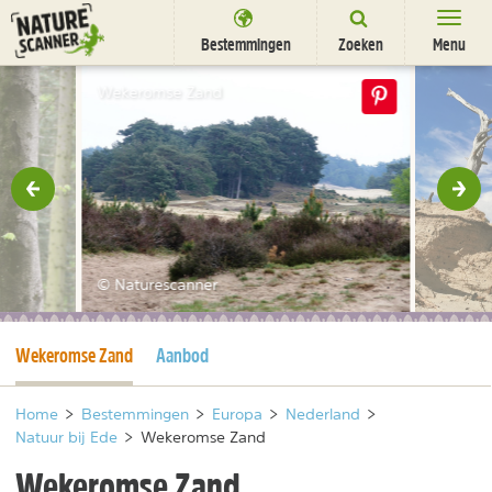
Ga
naar
Bestemmingen
Zoeken
Menu
content
Bestemmingen
Wekeromse Zand
Overnachten
Activiteiten
rige
Vol
Natuurparken
Dieren
© Naturescanner
DEALS
SHOP
Huidige pagina
Wekeromse Zand
Aanbod
Nieuwsbrief
Uitgelicht
Partners
/
nl
fr
Home
>
Bestemmingen
>
Europa
>
Nederland
>
Natuur bij Ede
>
Wekeromse Zand
Wekeromse Zand