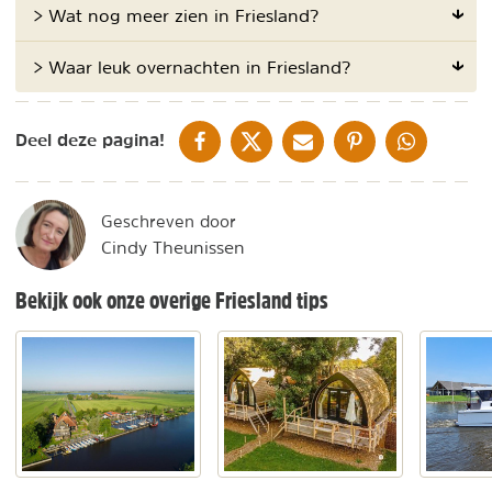
> Wat nog meer zien in Friesland?
> Waar leuk overnachten in Friesland?
DELEN OP FACEBOOK
DELEN OP X
DELEN VIA DE MAIL
DELEN OP PINTEREST
DELEN OP WH
Deel deze pagina!
Geschreven door
Cindy Theunissen
Bekijk ook onze overige Friesland tips