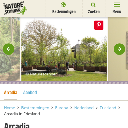
Ga
naar
Bestemmingen
Zoeken
Menu
content
Bestemmingen
Arcadia Bosk
Overnachten
Activiteiten
rige
Vol
Natuurparken
Dieren
© Naturescanner
DEALS
SHOP
Huidige pagina
Arcadia
Aanbod
Nieuwsbrief
Uitgelicht
Partners
/
nl
fr
Home
>
Bestemmingen
>
Europa
>
Nederland
>
Friesland
>
Arcadia in Friesland
Arcadia