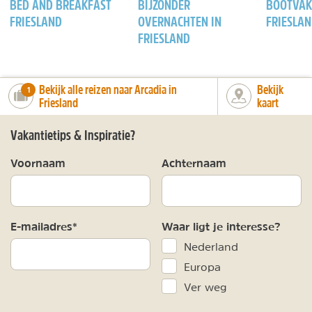
BED AND BREAKFAST
BIJZONDER
BOOTVAK
FRIESLAND
OVERNACHTEN IN
FRIESLA
FRIESLAND
Bekijk alle reizen naar Arcadia in
Bekijk
number_of_trips:
1
Friesland
kaart
Vakantietips & Inspiratie?
Voornaam
Achternaam
E-mailadres*
Waar ligt je interesse?
Nederland
Europa
Ver weg