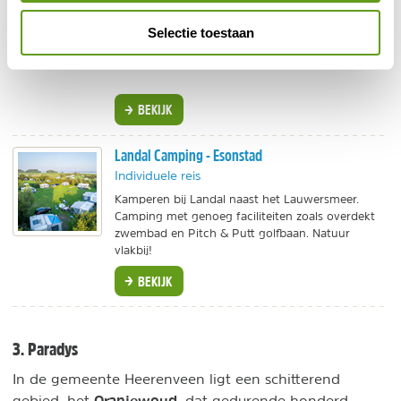
Mooie, moderne boomhutjes voor 4 personen.
Kies jij voor een huisje met eigen sauna of
Selectie toestaan
hottub? Op een heerlijk groen vakantieparkje net
buiten Dokkum.
BEKIJK
Landal Camping - Esonstad
Individuele reis
Kamperen bij Landal naast het Lauwersmeer.
Camping met genoeg faciliteiten zoals overdekt
zwembad en Pitch & Putt golfbaan. Natuur
vlakbij!
BEKIJK
3. Paradys
In de gemeente Heerenveen ligt een schitterend
Oranjewoud
gebied, het
, dat gedurende honderd