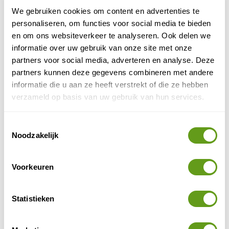
Overnacht in historisch erfgoed langs de Vecht,
We gebruiken cookies om content en advertenties te
tussen de Loosdrechtse en de Vinkeveense
personaliseren, om functies voor social media te bieden
Plassen.
en om ons websiteverkeer te analyseren. Ook delen we
informatie over uw gebruik van onze site met onze
BEKIJK
partners voor social media, adverteren en analyse. Deze
partners kunnen deze gegevens combineren met andere
ANWB Camping - Boerderijcamping Demmerik
informatie die u aan ze heeft verstrekt of die ze hebben
Individuele reis
verzameld op basis van uw gebruik van hun services.
Kleinschalige camping bij Vinkeveen.
Voor caravans, tenten en campers.
Toestemmingsselectie
Of huur een hooiberghut!
Noodzakelijk
BEKIJK
Voorkeuren
4. Botshol
De rustzoeker kan zijn hart ophalen in het
Statistieken
Botshol
natuurgebied
aan de rand van de Vinkeveense
Plassen. Hier mogen geen motorboten komen en