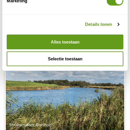
Marketing
daarom is het een heerlijk rustige omgeving. De polder
Botshol wordt, nadat het landbouwgrond was, nu
weer nat gehouden en bestaat uit ondiepe plassen
met riet. Dit trekt moerasvogels aan als blauwborst,
Details tonen
snor en kleine karekiet. Ook broedt hier een
aalscholverkolonie.
Alles toestaan
Selectie toestaan
Struinen door Botshol