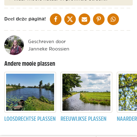
DELEN OP FACEBOOK
DELEN OP X
DELEN VIA DE MAIL
DELEN OP PINTEREST
DELEN OP WH
Deel deze pagina!
Geschreven door
Janneke Roossien
Andere mooie plassen
LOOSDRECHTSE PLASSEN
REEUWIJKSE PLASSEN
NAARDER