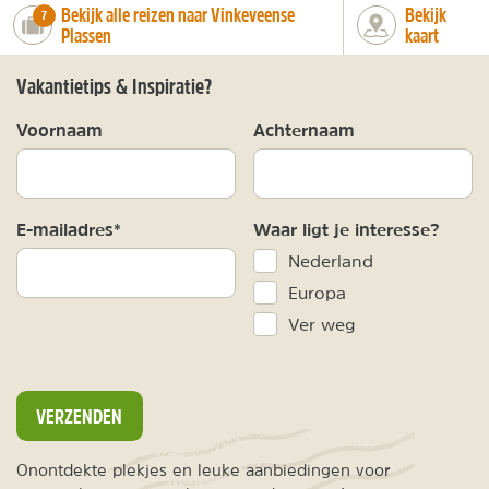
Bekijk alle reizen naar Vinkeveense
Bekijk
number_of_trips:
7
Plassen
kaart
Vakantietips & Inspiratie?
Voornaam
Achternaam
E-mailadres*
Waar ligt je interesse?
Nederland
Europa
Ver weg
VERZENDEN
Onontdekte plekjes en leuke aanbiedingen voor