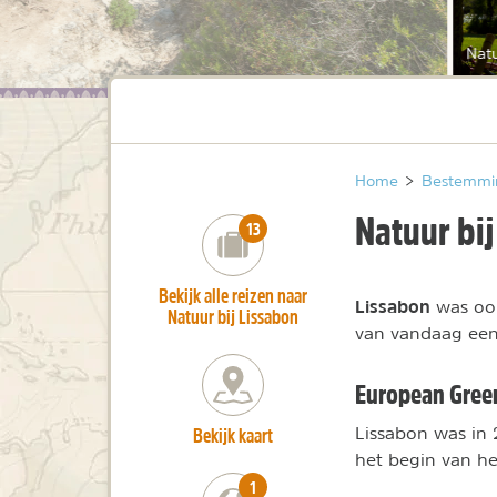
Natu
Home
>
Bestemmi
Natuur bij
number_of_trips:
13
Bekijk alle reizen naar
Lissabon
was ooi
Natuur bij Lissabon
van vandaag een
European Green
Bekijk kaart
Lissabon was in
het begin van he
number_of_trips:
1