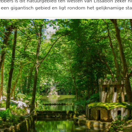
ebbers is dit natuurgebied ten westen van Lissabon zeker ni
 een gigantisch gebied en ligt rondom het gelijknamige stad