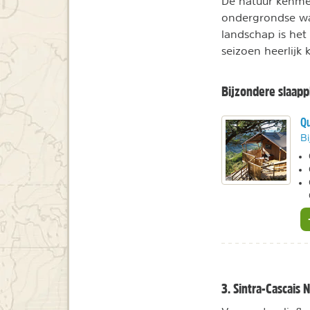
De natuur kenmer
ondergrondse wa
landschap is het
seizoen heerlijk
Bijzondere slaap
Qu
Bi
3. Sintra-Cascais 