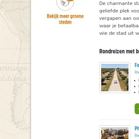
De charmante sta
geliefde plek vo
Bekijk meer groene
vergapen aan oog
steden
waar je betaalba
wie de stad uit 
Rondreizen met b
Fo
In
Ph
In