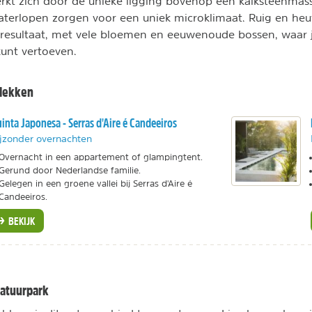
kt zich door de unieke ligging bovenop een kalksteenmass
terlopen zorgen voor een uniek microklimaat. Ruig en heu
 resultaat, met vele bloemen en eeuwenoude bossen, waar j
 kunt vertoeven.
plekken
inta Japonesa - Serras d'Aire é Candeeiros
jzonder overnachten
Overnacht in een appartement of glampingtent.
Gerund door Nederlandse familie.
Gelegen in een groene vallei bij Serras d'Aire é
Candeeiros.
BEKIJK
Natuurpark