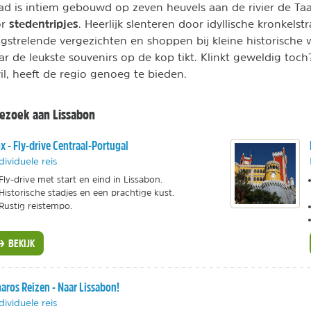
d is intiem gebouwd op zeven heuvels aan de rivier de Taa
stedentripjes
or
. Heerlijk slenteren door idyllische kronkelstra
strelende vergezichten en shoppen bij kleine historische 
ar de leukste souvenirs op de kop tikt. Klinkt geweldig toc
wil, heeft de regio genoeg te bieden.
ezoek aan Lissabon
x - Fly-drive Centraal-Portugal
dividuele reis
Fly-drive met start en eind in Lissabon.
Historische stadjes en een prachtige kust.
Rustig reistempo.
BEKIJK
aros Reizen - Naar Lissabon!
dividuele reis