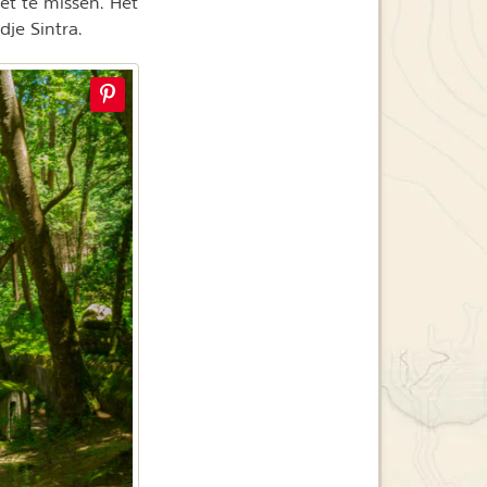
et te missen. Het
je Sintra.