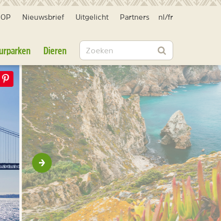
HOP
Nieuwsbrief
Uitgelicht
Partners
nl
/
fr
Zoeken
urparken
Dieren
Zoeken
Volgende