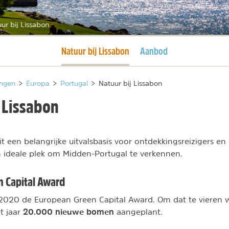
ur bij Lissabon
Huidige pagina
Natuur bij Lissabon
Aanbod
ngen
>
Europa
>
Portugal
>
Natuur bij Lissabon
 Lissabon
t een belangrijke uitvalsbasis voor ontdekkingsreizigers en 
 ideale plek om Midden-Portugal te verkennen.
 Capital Award
 2020 de European Green Capital Award. Om dat te vieren 
20.000 nieuwe bomen
t jaar
aangeplant.