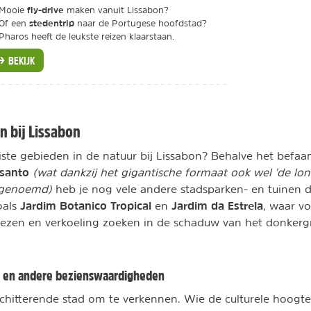
fly-drive
Mooie
maken vanuit Lissabon?
stedentrip
Of een
naar de Portugese hoofdstad?
Pharos heeft de leukste reizen klaarstaan.
BEKIJK
n bij Lissabon
iste gebieden in de natuur bij Lissabon? Behalve het bef
nsanto
(wat dankzij het gigantische formaat ook wel 'de lo
 genoemd)
heb je nog vele andere stadsparken- en tuinen d
Jardim Botanico Tropical
Jardim da Estrela
oals
en
, waar vo
 lezen en verkoeling zoeken in de schaduw van het donker
es en andere bezienswaardigheden
schitterende stad om te verkennen. Wie de culturele hoogte