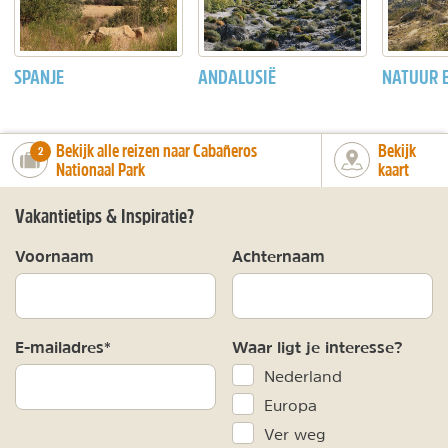
SPANJE
ANDALUSIË
NATUUR 
Bekijk alle reizen naar Cabañeros
Bekijk
number_of_trips:
2
Nationaal Park
kaart
Vakantietips & Inspiratie?
Voornaam
Achternaam
E-mailadres*
Waar ligt je interesse?
Nederland
Europa
Ver weg