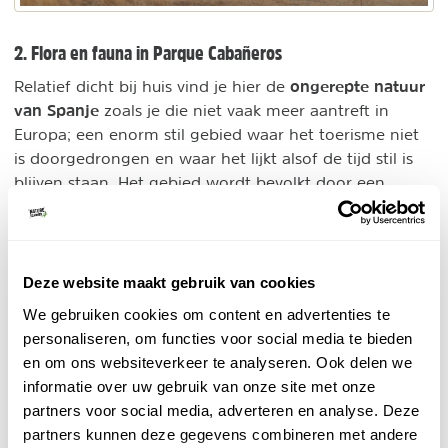
2. Flora en fauna in Parque Cabañeros
ongerepte natuur
Relatief dicht bij huis vind je hier de
van Spanje
zoals je die niet vaak meer aantreft in
Europa; een enorm stil gebied waar het toerisme niet
is doorgedrongen en waar het lijkt alsof de tijd stil is
blijven staan. Het gebied wordt bevolkt door een
bedreigde diersoorten
aantal
, zoals de Iberische lynx,
Spaanse keizersarend en de monniksgier. Edelherten,
damherten en wilde zwijnen zijn gemakkelijker te
spotten.
Deze website maakt gebruik van cookies
We gebruiken cookies om content en advertenties te
Een bijzondere verschijning is de zwaarste vogel van
personaliseren, om functies voor social media te bieden
Europa: de grote trap. Het mannetje kan tot 1 meter
en om ons websiteverkeer te analyseren. Ook delen we
lang worden. Naast de steeneiken, olijf- en
informatie over uw gebruik van onze site met onze
amandelbomen gedijen ook de kurkeik en de beukeik
partners voor social media, adverteren en analyse. Deze
hier goed. En dan is er nog een grote verscheidenheid
partners kunnen deze gegevens combineren met andere
aan naaldbomen. De Jara-struiken bloeien hier