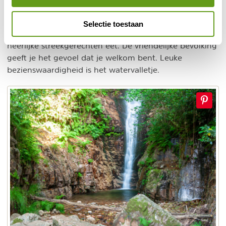
een typisch traditioneel Castilliaans dorp met de
invloed van het moderne leven. Pinnen, internetbereik,
Selectie toestaan
supermarkten, cafés en tal van restaurantjes, waar je
heerlijke streekgerechten eet. De vriendelijke bevolking
geeft je het gevoel dat je welkom bent. Leuke
bezienswaardigheid is het watervalletje.