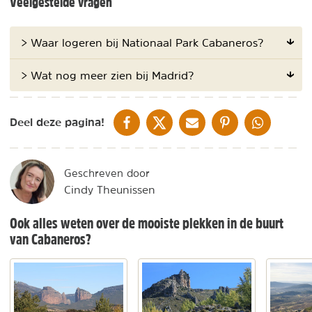
Veelgestelde vragen
> Waar logeren bij Nationaal Park Cabaneros?
> Wat nog meer zien bij Madrid?
DELEN OP FACEBOOK
DELEN OP X
DELEN VIA DE MAIL
DELEN OP PINTEREST
DELEN OP WH
Deel deze pagina!
Geschreven door
Cindy Theunissen
Ook alles weten over de mooiste plekken in de buurt
van Cabaneros?