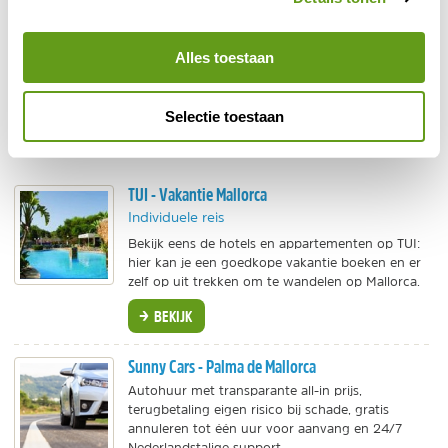
De wandeling van Balitx d'Avall naar Sa Calobra,
een van de mooiste kustwandelingen in de
Alles toestaan
Mediterranée.
De kaap Cala de Figuera vanuit Cala el Mago langs
Selectie toestaan
verscholen baai en stille strandjes naar de vuurtoren
van Figuera.
TUI - Vakantie Mallorca
Individuele reis
Bekijk eens de hotels en appartementen op TUI:
hier kan je een goedkope vakantie boeken en er
zelf op uit trekken om te wandelen op Mallorca.
BEKIJK
Sunny Cars - Palma de Mallorca
Autohuur met transparante all-in prijs,
terugbetaling eigen risico bij schade, gratis
annuleren tot één uur voor aanvang en 24/7
Nederlandstalige support.