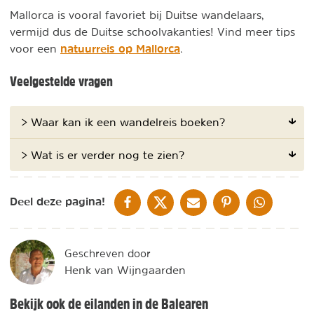
Mallorca is vooral favoriet bij Duitse wandelaars,
vermijd dus de Duitse schoolvakanties! Vind meer tips
natuurreis op Mallorca
voor een
.
Veelgestelde vragen
> Waar kan ik een wandelreis boeken?
> Wat is er verder nog te zien?
DELEN OP FACEBOOK
DELEN OP X
DELEN VIA DE MAIL
DELEN OP PINTEREST
DELEN OP WH
Deel deze pagina!
Geschreven door
Henk van Wijngaarden
Bekijk ook de eilanden in de Balearen