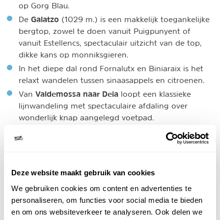
op Gorg Blau.
Galatzo
De
(1029 m.) is een makkelijk toegankelijke
bergtop, zowel te doen vanuit Puigpunyent of
vanuit Estellencs, spectaculair uitzicht van de top,
dikke kans op monniksgieren.
In het diepe dal rond Fornalutx en Biniaraix is het
relaxt wandelen tussen sinaasappels en citroenen.
Valdemossa naar Deia
Van
loopt een klassieke
lijnwandeling met spectaculaire afdaling over
wonderlijk knap aangelegd voetpad.
klooster Lluc
Rond het indrukwekkende
kun je een
rondwandeling in verschillende lengtes maken over
grillige kalkhellingen en door steeneiken bossen.
Deze website maakt gebruik van cookies
3. Kustwandelingen op Mallorca
We gebruiken cookies om content en advertenties te
Hoe heerlijk is het om te hiken met zicht op zee? Een
personaliseren, om functies voor social media te bieden
briesje in je haar, de zon op je gezicht en het kabbelen
en om ons websiteverkeer te analyseren. Ook delen we
van het water als achtergrondgeluid.