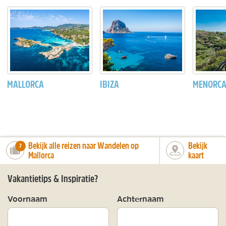
MALLORCA
IBIZA
MENORC
Bekijk alle reizen naar Wandelen op
Bekijk
number_of_trips:
7
Mallorca
kaart
Vakantietips & Inspiratie?
Voornaam
Achternaam