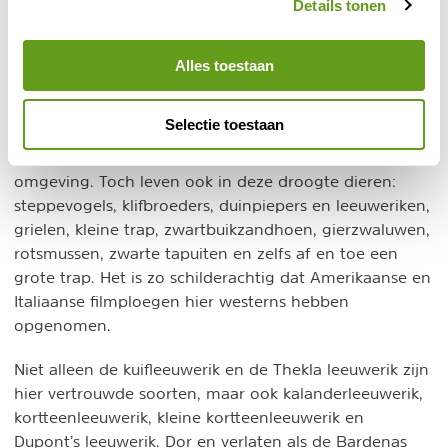
Details tonen
© Hans de Groot
Alles toestaan
Steenwoestijn
Selectie toestaan
Het landschap voelt onaards aan: torens van zand
vertonen ribbels en scheuren in een dorre, lege
omgeving. Toch leven ook in deze droogte dieren:
steppevogels, klifbroeders, duinpiepers en leeuweriken,
grielen, kleine trap, zwartbuikzandhoen, gierzwaluwen,
rotsmussen, zwarte tapuiten en zelfs af en toe een
grote trap. Het is zo schilderachtig dat Amerikaanse en
Italiaanse filmploegen hier westerns hebben
opgenomen.
Niet alleen de kuifleeuwerik en de Thekla leeuwerik zijn
hier vertrouwde soorten, maar ook kalanderleeuwerik,
kortteenleeuwerik, kleine kortteenleeuwerik en
Dupont’s leeuwerik. Dor en verlaten als de Bardenas