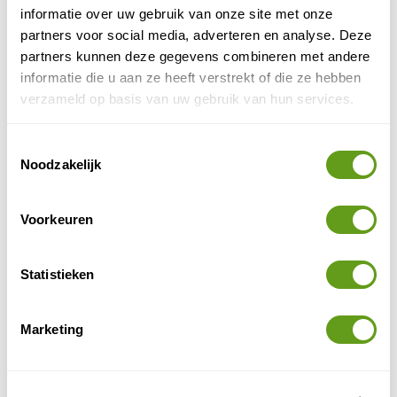
informatie over uw gebruik van onze site met onze
3. Bardenas Reales
partners voor social media, adverteren en analyse. Deze
zuiden van Navarra
Het
kent een paar dorre
partners kunnen deze gegevens combineren met andere
steppenachtige gebieden. Ze zijn uniek voor vogels.
informatie die u aan ze heeft verstrekt of die ze hebben
Deze open landschappen zijn de enige in Europa waar
verzameld op basis van uw gebruik van hun services.
je alle Europese leeuweriksoorten kunt zien. Bardenas
Bardenas Reales
Reales is het bekendste gebied. De
is
Toestemmingsselectie
een gipsen steenwoestijn, op ca. 1,5 uur rijden ten
Noodzakelijk
zuiden van Pamplona, bij het dorp Arguedas.
Voorkeuren
Statistieken
Marketing