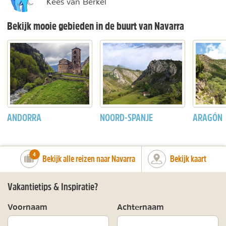
Kees van Berkel
Bekijk mooie gebieden in de buurt van Navarra
ANDORRA
NOORD-SPANJE
ARAGÓN
number_of_trips:
4
Bekijk alle reizen naar Navarra
Bekijk kaart
Vakantietips & Inspiratie?
Voornaam
Achternaam