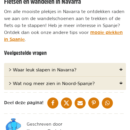
Fietsen en wandelen in Navarra
Om alle mooiste plekjes in Navarra te ontdekken raden
we aan om de wandelschoenen aan te trekken of de
fiets op te stappen! Heb je meer interesse in Spanje?
mooie plekken
Ontdek dan ook onze andere tips voor
in Spanje
.
Veelgestelde vragen
> Waar leuk slapen in Navarra?
> Wat nog meer zien in Noord-Spanje?
DELEN OP FACEBOOK
DELEN OP X
DELEN VIA DE MAIL
DELEN OP PINTEREST
DELEN OP WH
Deel deze pagina!
Geschreven door