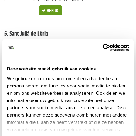
BEKIJK
5. Sant Julià de Lòria
Het pittoreske dorp wordt ook Laurèdia genoemd. Het
vindt zijn oorsprong in de 12de eeuw en biedt een
aantal fraaie oude bezienswaardigheden, zoals een
kapelletje, een van de mooiste Romaanse kerken van
Deze website maakt gebruik van cookies
de Pyreneeën en een tabaksmuseum.
We gebruiken cookies om content en advertenties te
personaliseren, om functies voor social media te bieden
6. Naturlandia
en om ons websiteverkeer te analyseren. Ook delen we
avonturenpark
Naturlandia is een leuk
in het
informatie over uw gebruik van onze site met onze
Rabassawoud bij Sant Julia de Loria. Hoogtepunten
partners voor social media, adverteren en analyse. Deze
zijn de Tobotronc (een soort rollercoaster dwars door
partners kunnen deze gegevens combineren met andere
het bos) en de Airtrekk (een gigantisch klimparcours).
informatie die u aan ze heeft verstrekt of die ze hebben
Daarnaast kan je er deelnemen aan allerlei activiteiten,
verzameld op basis van uw gebruik van hun services.
zoals mountainbiken, boogschieten, quad rijden en