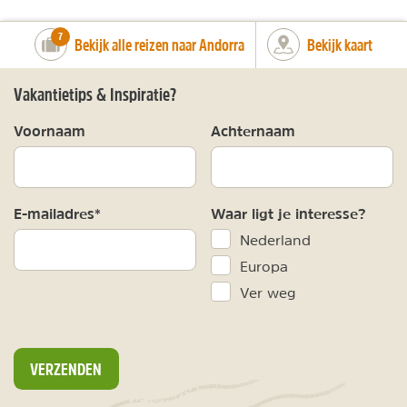
number_of_trips:
7
Bekijk alle reizen naar Andorra
Bekijk kaart
Vakantietips & Inspiratie?
Voornaam
Achternaam
E-mailadres*
Waar ligt je interesse?
Nederland
Europa
Ver weg
VERZENDEN