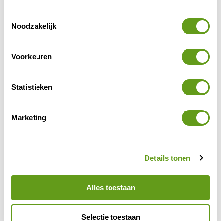
andere excursies. Er is ook een dierenpark en
Toestemmingsselectie
voldoende animatie voor jonge kinderen.
Noodzakelijk
Voorkeuren
Statistieken
Marketing
Details tonen
Actieve reis Andorra
Alles toestaan
7. Llorts ertsmijnen
Selectie toestaan