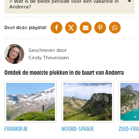
> Wat is de beste periode voor een vakantie in
Andorra?
DELEN OP FACEBOOK
DELEN OP X
DELEN VIA DE MAIL
DELEN OP PINTEREST
DELEN OP WH
Deel deze pagina!
Geschreven door
Cindy Theunissen
Ontdek de mooiste plekken in de buurt van Andorra
FRANKRIJK
NOORD-SPANJE
ZUID-FRA