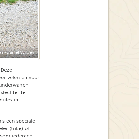
tain/Daniel Wildey
. Deze
oor velen en voor
 kinderwagen.
slechter ter
outes in
als een speciale
er (trike) of
n voor iedereen