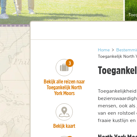
Toeg
Home
>
Bestemmi
Toegankelijk North 
number_of_trips:
3
Toegankel
Bekijk alle reizen naar
Toegankelijk North
Toegankelijkheid
York Moors
bezienswaardighe
mensen, ook als 
van een rolstoel
fraaie kustlijn e
Bekijk kaart