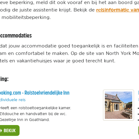
ieve beperking, meld dit ook vooraf en bij het aan boord g
reisinformatie va
odig de juiste assistentie krijgt. Bekijk de
mobiliteitsbeperking.
 accommodaties
k dat jouw accommodatie goed toegankelijk is en faciliteiten
m en comfortabel te maken. Op de site van North York Moo
els en vakantiehuisjes waar je goed terecht kunt.
ing:
oking.com - Rolstoelvriendelijke Inn
dividuele reis
Heeft een rolstoeltoegankelijke kamer.
Zitdouche en handvatten bij de wc.
Gezellige Inn in Goathland.
BEKIJK