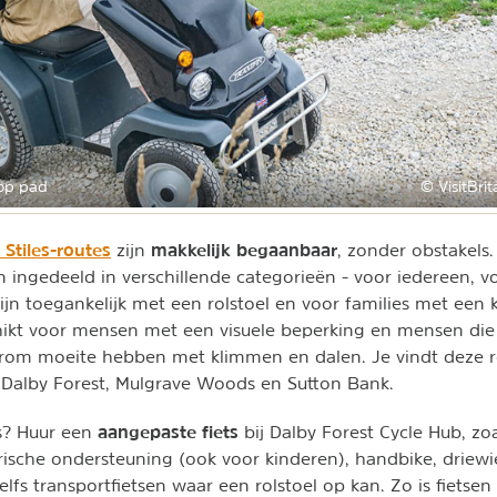
op pad
© VisitBri
 Stiles-routes
makkelijk begaanbaar
zijn
, zonder obstakels
 ingedeeld in verschillende categorieën - voor iedereen, v
jn toegankelijk met een rolstoel en voor families met een
hikt voor mensen met een visuele beperking en mensen die 
arom moeite hebben met klimmen en dalen. Je vindt deze r
 Dalby Forest, Mulgrave Woods en Sutton Bank.
aangepaste fiets
ts? Huur een
bij Dalby Forest Cycle Hub, zo
trische ondersteuning (ook voor kinderen), handbike, driewiel
elfs transportfietsen waar een rolstoel op kan. Zo is fietse