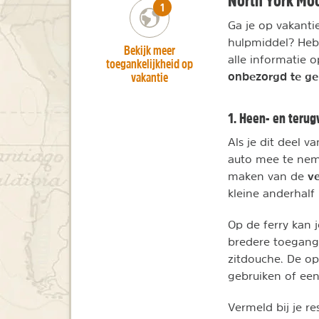
North York Moo
number_of_trips:
1
Ga je op vakanti
hulpmiddel? Heb 
Bekijk meer
alle informatie 
toegankelijkheid op
vakantie
onbezorgd te ge
1. Heen- en teru
Als je dit deel v
auto mee te nemen
v
maken van de
kleine anderhalf
Op de ferry kan 
bredere toegang
zitdouche. De op
gebruiken of ee
Vermeld bij je r