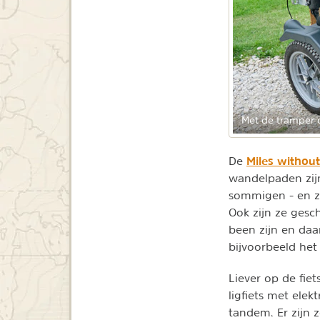
Met de tramper 
Miles without
De
wandelpaden zijn
sommigen - en zi
Ook zijn ze gesc
been zijn en da
bijvoorbeeld het
Liever op de fie
ligfiets met elek
tandem. Er zijn z