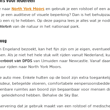
rs voor iedereen
North York Moors
e naar
en gebruik je een rolstoel of een 
je een auditieve of visuele beperking? Dan is het behulp
op een rij te hebben. Op deze pagina lees je alles wat je no
nieten
van de natuur in het nationaal park.
gweg
an Engeland bezoekt, kan het fijn zijn om je eigen, eventue
. Als je niet het hele stuk wilt rijden vanuit Nederland, ku
eerboot van DFDS
van IJmuiden naar Newcastle. Vanaf daar
 uur rijden naar North York Moors.
je auto mee. Enkele hutten op de boot zijn extra toegankel
sdeur, betegelde vloeren, comfortabele eenpersoonsbedd
enbare ruimtes aan boord zijn begaanbaar voor mensen die
n geleidehond hebben. Behalve de Sky Bar.
eservering dat je gebruik maakt van een rolstoel of medisch