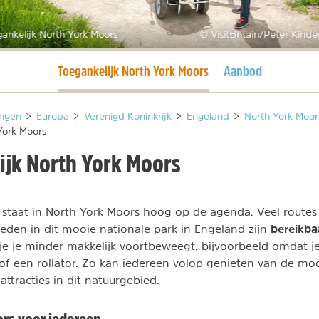
ankelijk North York Moors
© VisitBritain/Peter Kinde
Huidige pagina
Toegankelijk North York Moors
Aanbod
ngen
>
Europa
>
Verenigd Koninkrijk
>
Engeland
>
North York Moor
York Moors
ijk North York Moors
 staat in North York Moors hoog op de agenda. Veel routes
bereikb
den in dit mooie nationale park in Engeland zijn
je je minder makkelijk voortbeweegt, bijvoorbeeld omdat j
 of een rollator. Zo kan iedereen volop genieten van de moo
n attracties in dit natuurgebied.