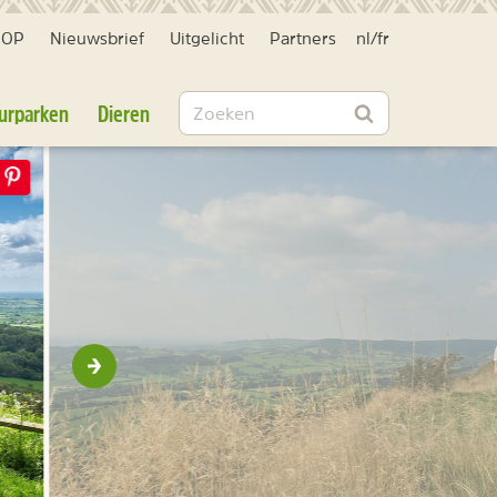
HOP
Nieuwsbrief
Uitgelicht
Partners
nl
/
fr
Zoeken
urparken
Dieren
Zoeken
Volgende