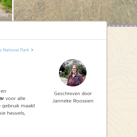
rsley
s National Park
>
 en
Geschreven door
aar
voor alle
Janneke Roossien
e gebruik maakt
ie heuvels,