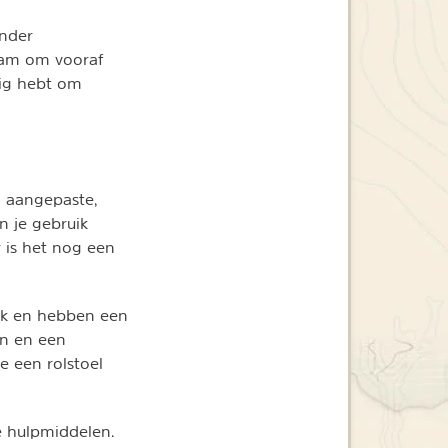
ander
zaam om vooraf
dig hebt om
el aangepaste,
n je gebruik
 is het nog een
ijk en hebben een
en en een
 een rolstoel
e hulpmiddelen.