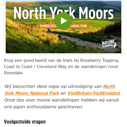
Video
inladen
en
afspelen
Krijg een goed beeld van de trails bij Roseberry Topping,
Coast to Coast / Cleveland Way en de wandelingen rond
Rosedale.
North
Wij bezochten deze regio op uitnodiging van
York Moors National Park
VisitBritain/VisitEngland
en
.
Onze tips voor mooie wandelingen hebben wij vanuit
ons eigen enthousiasme geschreven.
Veelgestelde vragen