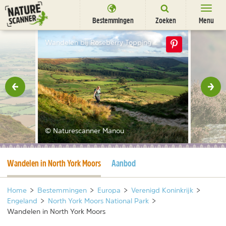
Ga
naar
Bestemmingen
Zoeken
Menu
content
Bestemmingen
Wandelen bij Roseberry Topping
Overnachten
Activiteiten
rige
Vol
Natuurparken
Dieren
© Naturescanner Manou
DEALS
SHOP
Huidige pagina
Wandelen in North York Moors
Aanbod
Nieuwsbrief
Uitgelicht
Partners
/
nl
fr
Home
>
Bestemmingen
>
Europa
>
Verenigd Koninkrijk
>
Engeland
>
North York Moors National Park
>
Wandelen in North York Moors