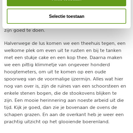
houden ons gezelschap. We openen het ene klap- of
draaihekje na het andere. Alles om het vee op hun
eigen weiland te houden. De paden zijn hier en daar
Selectie toestaan
behoorlijk modderig en lopen gestaag omhoog, maar
zijn goed te doen.
Halverwege de lus komen we een theehuis tegen, een
welkome plek om even uit te rusten en bij te tanken
met een stukje cake en een kop thee. Daarna maken
we een pittig klimmetje van ongeveer honderd
hoogtemeters, om uit te komen op een oude
spoorweg van de voormalige ijzermijn. Alles wat hier
nog van over is, zijn de ruïnes van een schoorsteen en
enkele stenen bogen, die de stookovens blijken te
zijn. Een mooie herinnering aan noeste arbeid uit die
tijd. Kijk je goed, dan zie je bovenaan de ovens de
schapen grazen. En aan de overkant heb je weer een
prachtig uitzicht op het glooiende boerenland.