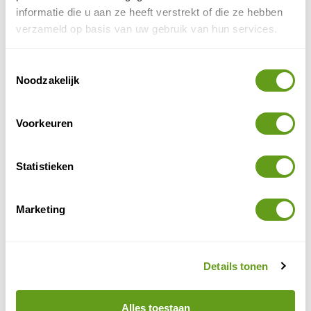
informatie die u aan ze heeft verstrekt of die ze hebben
is.
verzameld op basis van uw gebruik van hun services.
Toestemmingsselectie
Noodzakelijk
Voorkeuren
Statistieken
Marketing
Countryside
© Naturescanner Janneke
Details tonen
Vanuit het dorp lopen we eerst over paadjes dwars
door de countryside. Schapen, paarden en koeien
Alles toestaan