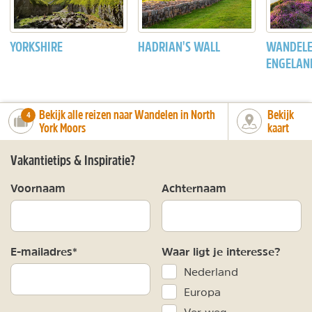
YORKSHIRE
HADRIAN'S WALL
WANDELE
ENGELAN
Bekijk alle reizen naar Wandelen in North
Bekijk
number_of_trips:
4
York Moors
kaart
Vakantietips & Inspiratie?
Voornaam
Achternaam
E-mailadres*
Waar ligt je interesse?
Nederland
Europa