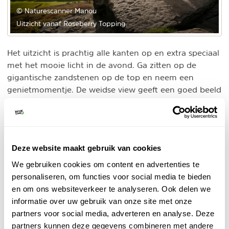
© Naturescanner Manou
Uitzicht vanaf Roseberry Topping
Het uitzicht is prachtig alle kanten op en extra speciaal
met het mooie licht in de avond. Ga zitten op de
gigantische zandstenen op de top en neem een
genietmomentje. De weidse view geeft een goed beeld
van hoe uitgestrekt het Nationaal Park is en je kijkt
zelfs tot aan de Noordzeekust in het oosten van het
Nationaal Park.
Deze website maakt gebruik van cookies
3. Rosedale Abbey
We gebruiken cookies om content en advertenties te
In Rosedale Abbey lag vroeger een van de
personaliseren, om functies voor social media te bieden
vierentwintig nonnenkloosters van Yorkshire. Het enige
en om ons websiteverkeer te analyseren. Ook delen we
wat daar nu nog van over is, is een traptoren die je
informatie over uw gebruik van onze site met onze
naast de kerk vindt. Vanuit het leuke dorpje starten
partners voor social media, adverteren en analyse. Deze
deze
diverse rondwandelingen. Wij liepen
partners kunnen deze gegevens combineren met andere
wandelroute
van 13 kilometer, die niet bewegwijzerd