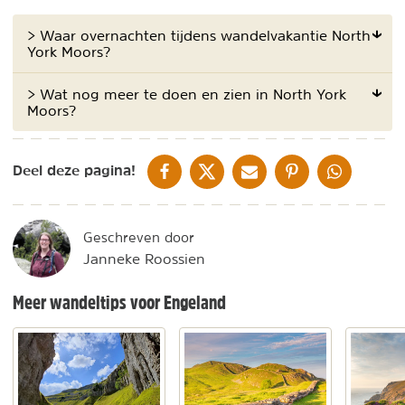
> Waar overnachten tijdens wandelvakantie North
York Moors?
> Wat nog meer te doen en zien in North York
Moors?
DELEN OP FACEBOOK
DELEN OP X
DELEN VIA DE MAIL
DELEN OP PINTEREST
DELEN OP WH
Deel deze pagina!
Geschreven door
Janneke Roossien
Meer wandeltips voor Engeland