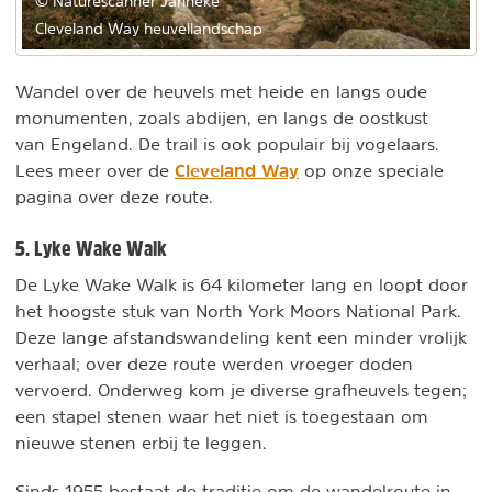
© Naturescanner Janneke
Cleveland Way heuvellandschap
Wandel over de heuvels met heide en langs oude
monumenten, zoals abdijen, en langs de oostkust
van Engeland. De trail is ook populair bij vogelaars.
Cleveland Way
Lees meer over de
op onze speciale
pagina over deze route.
5. Lyke Wake Walk
De Lyke Wake Walk is 64 kilometer lang en loopt door
het hoogste stuk van North York Moors National Park.
Deze lange afstandswandeling kent een minder vrolijk
verhaal; over deze route werden vroeger doden
vervoerd. Onderweg kom je diverse grafheuvels tegen;
een stapel stenen waar het niet is toegestaan om
nieuwe stenen erbij te leggen.
Sinds 1955 bestaat de traditie om de wandelroute in