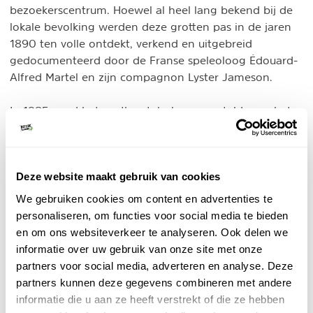
bezoekerscentrum. Hoewel al heel lang bekend bij de
lokale bevolking werden deze grotten pas in de jaren
1890 ten volle ontdekt, verkend en uitgebreid
gedocumenteerd door de Franse speleoloog Édouard-
Alfred Martel en zijn compagnon Lyster Jameson.
In 1985 werd het grottenstelsel opengesteld voor het
brede publiek. Onder leiding van ervaren gidsen
worden rondleidingen gegeven met daarbij aandacht
voor zowel de geologische als de historische aspecten
Deze website maakt gebruik van cookies
van de grotten. Deze rondleidingen duren ca. 75
per boot als te
minuten. Je verkent de grotten zowel
We gebruiken cookies om content en advertenties te
voet
.
personaliseren, om functies voor social media te bieden
en om ons websiteverkeer te analyseren. Ook delen we
informatie over uw gebruik van onze site met onze
partners voor social media, adverteren en analyse. Deze
partners kunnen deze gegevens combineren met andere
informatie die u aan ze heeft verstrekt of die ze hebben