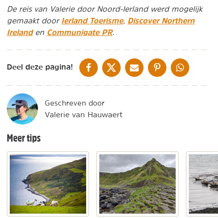
De reis van Valerie door Noord-Ierland werd mogelijk
Ierland Toerisme
Discover Northern
gemaakt door
,
Ireland
Communigate PR
en
.
DELEN OP FACEBOOK
DELEN OP X
DELEN VIA DE MAIL
DELEN OP PINTEREST
DELEN OP WH
Deel deze pagina!
Geschreven door
Valerie van Hauwaert
Meer tips