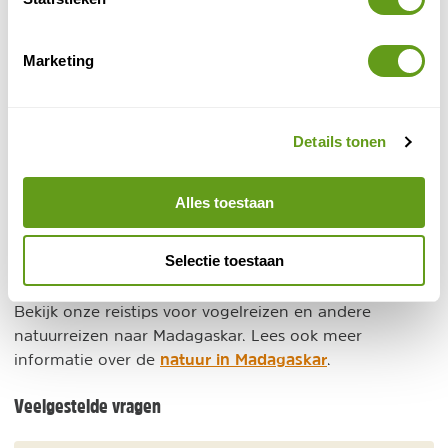
Individuele reis, Maatwerk
Luxe en avontuur
Privé-chauffeur
Marketing
Persoonlijke aanpak
BEKIJK
Details tonen
Vogelreizen naar Madagascar
Alles toestaan
Beste periode om vogels in Madagaskar te zien
verschilt per gebied. Voor de regenwoudsoorten zijn
Selectie toestaan
de maanden augustus tot november de beste tijd. Ifaty
is het gehele jaar goed voor de lokale specialiteiten.
Bekijk onze reistips voor vogelreizen en andere
natuurreizen naar Madagaskar. Lees ook meer
natuur in Madagaskar
informatie over de
.
Veelgestelde vragen