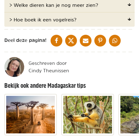
> Welke dieren kan je nog meer zien?
> Hoe boek ik een vogelreis?
DELEN OP FACEBOOK
DELEN OP X
DELEN VIA DE MAIL
DELEN OP PINTEREST
DELEN OP WH
Deel deze pagina!
Geschreven door
Cindy Theunissen
Bekijk ook andere Madagaskar tips