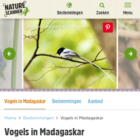
Ga
naar
Bestemmingen
Zoeken
Menu
content
Bestemmingen
Madagaskarparadijsmonarch
Overnachten
Activiteiten
rige
Vol
Natuurparken
Dieren
DEALS
SHOP
Huidige pagina
Vogels in Madagaskar
Bestemmingen
Aanbod
Nieuwsbrief
Uitgelicht
Partners
/
nl
fr
Home
>
Bestemmingen
>
Vogels in Madagaskar
Vogels in Madagaskar