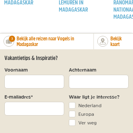
MADAGASKAR
LEMUREN IN
RANOMA
MADAGASKAR
NATIONAA
MADAGA
Bekijk alle reizen naar Vogels in
Bekijk
number_of_trips:
3
Madagaskar
kaart
Vakantietips & Inspiratie?
Voornaam
Achternaam
E-mailadres*
Waar ligt je interesse?
Nederland
Europa
Ver weg