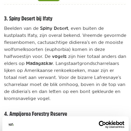
3. Spiny Desert bij Ifaty
Spiny Desert
Beelden van de
, even buiten de
kustplaats Ifaty, zijn overal bekend. Vreemde gevormde
flessenbomen, cactusachtige didierea’s en de mooiste
wolfsmelksoorten (euphorbia) komen in deze
vogels
halfwoestijn voor. De
zijn hier totaal anders dan
Madagaskar
elders op
. Langstaartgrondscharrelaars
lijken op Amerikaanse renkoekoeken, maar zijn er
totaal niet aan verwant. Voor de bizarre Lafresnaye’s
scharrelaar moet de blik omhoog, boven in de top van
de didieria’s en dan letten op een bont gekleurde en
kromsnavelige vogel.
4. Ampijoroa Forestry Reserve
vogels
De beste locatie om
te spotten in de droge,
westelijke bladverliezende bossen is het Ankarafantsika