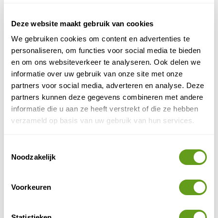
Ampijoroa Forestry Reserve
reservaat met
als meest
toegankelijke deel. Een deel van dit gebied, gelegen
Deze website maakt gebruik van cookies
aan de noordwestelijke kust van Madagaskar, bestaat
We gebruiken cookies om content en advertenties te
uit open bossavanne, alleen rond het Ravelobe Lake is
personaliseren, om functies voor social media te bieden
nog een hoog opgaand galerijwoud aanwezig. Het is
en om ons websiteverkeer te analyseren. Ook delen we
roofvogels
de beste plaats voor grote
als de
informatie over uw gebruik van onze site met onze
Madagaskar zeearend, de Madagaskar
partners voor social media, adverteren en analyse. Deze
kaalkopkiekendief en de gebandeerde torenvalk.
partners kunnen deze gegevens combineren met andere
Tussen de bomen kan gezocht worden naar de
informatie die u aan ze heeft verstrekt of die ze hebben
vruchtenetende Schlegel’s Asitie en de Van Dam’s
verzameld op basis van uw gebruik van hun services.
vanga. Na het avondeten is het bijzonder aan te raden
mee te gaan met een nachtexcursie. Acht soorten,
Toestemmingsselectie
alleen dan actieve, lemuren zijn mogelijk. Zeker zo
Noodzakelijk
spectaculair zijn de enorme exemplaren van de
Oustalet’s kameleon die hier voorkomen. Het is de
grootste soort kameleon ter wereld.
Voorkeuren
Sable Tours - Bijzondere en unieke reizen
Statistieken