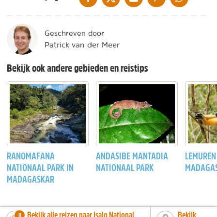
Geschreven door
Patrick van der Meer
Bekijk ook andere gebieden en reistips
RANOMAFANA
ANDASIBE MANTADIA
LEMUREN
NATIONAAL PARK IN
NATIONAAL PARK
MADAGA
MADAGASKAR
Bekijk alle reizen naar Isalo National
Bekijk
number_of_trips:
8