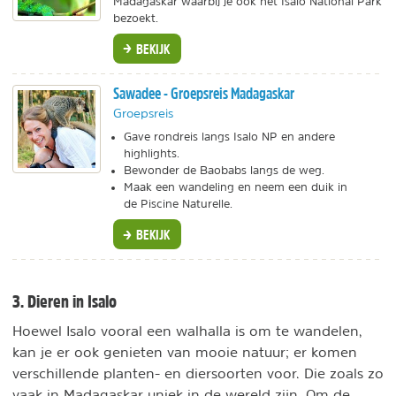
Madagaskar waarbij je ook het Isalo National Park
bezoekt.
BEKIJK
Sawadee - Groepsreis Madagaskar
Groepsreis
Gave rondreis langs Isalo NP en andere
highlights.
Bewonder de Baobabs langs de weg.
Maak een wandeling en neem een duik in
de Piscine Naturelle.
BEKIJK
3. Dieren in Isalo
Hoewel Isalo vooral een walhalla is om te wandelen,
kan je er ook genieten van mooie natuur; er komen
verschillende planten- en diersoorten voor. Die zoals zo
vaak in Madagaskar uniek in de wereld zijn. Om de