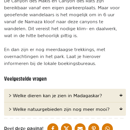
De Canyon des Makis en Canyon des Rats zijn
bereikbaar vanaf een eigen parkeerplaats. Maar voor
geoefende wandelaars is het mogelijk om in 6 uur
vanaf de Namaza kloof naar deze canyons te
wandelen. Dit vereist het nodige klim- en daalwerk,
wat in de hitte behoorlijk pittig is.
En dan zijn er nog meerdaagse trekkings, met
overnachtingen in het park. Laat je hierover
informeren bij de lokale boekingsbureaus.
Veelgestelde vragen
> Welke dieren kan je zien in Madagaskar?
> Welke natuurgebieden zijn nog meer mooi?
DELEN OP FACEBOOK
DELEN OP X
DELEN VIA DE MAIL
DELEN OP PINTEREST
DELEN OP WH
Deel deze pagina!