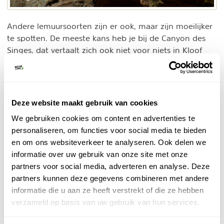
Andere lemuursoorten zijn er ook, maar zijn moeilijker
te spotten. De meeste kans heb je bij de Canyon des
Singes, dat vertaalt zich ook niet voor niets in Kloof
van de (half-)apen. Hier kan je onder andere de leuk
dansende Verraux sifaka's tegenkomen. En in de avond
de muislemuren en dwergmaki's.
Deze website maakt gebruik van cookies
Vogelspotters kunnen ook hun hart ophalen, al moet je
We gebruiken cookies om content en advertenties te
wel rustige plekken opzoeken. In de canyons kan je
personaliseren, om functies voor social media te bieden
onder andere zoeken naar verschillende lijstersoorten,
en om ons websiteverkeer te analyseren. Ook delen we
de vanga's en kuifibis. En in de kale vlakten zie je de
informatie over uw gebruik van onze site met onze
bijzondere roofvogels van Madagaskar.
partners voor social media, adverteren en analyse. Deze
partners kunnen deze gegevens combineren met andere
En laten we vooral niet de bijzondere reptielen en
informatie die u aan ze heeft verstrekt of die ze hebben
amfibieën vergeten. Kameleons, en vooral kikkertjes en
verzameld op basis van uw gebruik van hun services.
hagedissen vind je in de groene canyons. En op de
rotsen ligt onder bijna iedere steen wel een