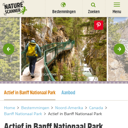
Ga
naar
Bestemmingen
Zoeken
Menu
content
Bestemmingen
Actief in Banff
Overnachten
Activiteiten
rige
Vol
Natuurparken
Dieren
© Naturescanner
DEALS
SHOP
Huidige pagina
Actief in Banff Nationaal Park
Aanbod
Nieuwsbrief
Uitgelicht
Partners
/
nl
fr
Home
>
Bestemmingen
>
Noord-Amerika
>
Canada
>
Banff Nationaal Park
>
Actief in Banff Nationaal Park
Actief in Banff Nationaal Park