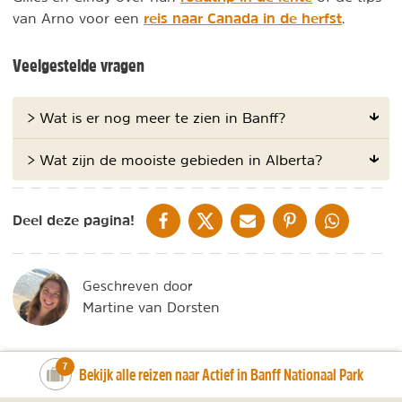
reis naar Canada in de herfst
van Arno voor een
.
Veelgestelde vragen
> Wat is er nog meer te zien in Banff?
> Wat zijn de mooiste gebieden in Alberta?
DELEN OP FACEBOOK
DELEN OP X
DELEN VIA DE MAIL
DELEN OP PINTEREST
DELEN OP WH
Deel deze pagina!
Geschreven door
Martine van Dorsten
number_of_trips:
7
Bekijk alle reizen naar Actief in Banff Nationaal Park