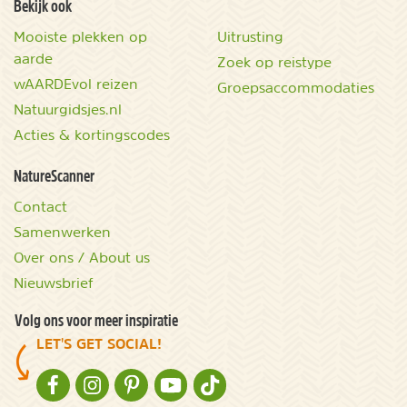
Bekijk ook
Mooiste plekken op
Uitrusting
aarde
Zoek op reistype
wAARDEvol reizen
Groepsaccommodaties
Natuurgidsjes.nl
Acties & kortingscodes
NatureScanner
Contact
Samenwerken
Over ons / About us
Nieuwsbrief
Volg ons voor meer inspiratie
LET'S GET SOCIAL!
NATURESCANNER OP FACEBOOK
NATURESCANNER OP INSTAGRAM
NATURESCANNER OP PINTEREST
NATURESCANNER OP YOUTUBE
NATURESCANNER OP TIKTOK