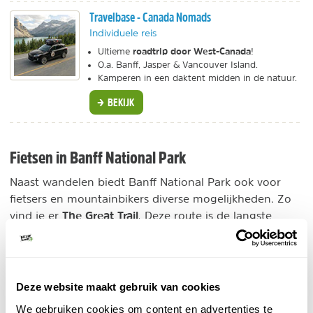
Travelbase - Canada Nomads
Individuele reis
roadtrip door West-Canada
Ultieme
!
O.a. Banff, Jasper & Vancouver Island.
Kamperen in een daktent midden in de natuur.
BEKIJK
Fietsen in Banff National Park
Naast wandelen biedt Banff National Park ook voor
fietsers en mountainbikers diverse mogelijkheden. Zo
The Great Trail
vind je er
. Deze route is de langste
aaneengesloten fietsroute ter wereld van maar liefst
24.000 kilometer langs 15.000 plaatsen van St. John's
tot Yukon. Banff ligt op deze fietsroute en is een
perfecte uitvalsbasis om delen van The Great Trail te
Deze website maakt gebruik van cookies
fietsen:
We gebruiken cookies om content en advertenties te