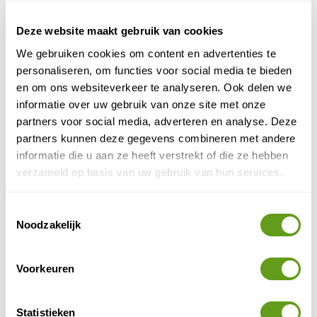
De met sneeuw bedekte vlakten en
bergmassieven zijn een outdoor speeltuin voor
winterliefhebbers. Neem deel aan de gaafste
Deze website maakt gebruik van cookies
excursies in het...
We gebruiken cookies om content en advertenties te
BEKIJK
personaliseren, om functies voor social media te bieden
en om ons websiteverkeer te analyseren. Ook delen we
Rocky Mountains
informatie over uw gebruik van onze site met onze
De Rocky Mountains, ook wel bekend als de
partners voor social media, adverteren en analyse. Deze
Rockies, zijn wellicht een van de bekendste
partners kunnen deze gegevens combineren met andere
gebergtes ter wereld. Waar liggen de Rocky
Mountains? De...
informatie die u aan ze heeft verstrekt of die ze hebben
verzameld op basis van uw gebruik van hun services.
BEKIJK
Camperreis Rocky Mountains
Toestemmingsselectie
Noodzakelijk
De Rockies lijken ervoor gemaakt om per camper
te doorkruisen. Brede wegen en de meest
fantastische uitzichten maken het tot een groot
plezier om met...
Voorkeuren
BEKIJK
Statistieken