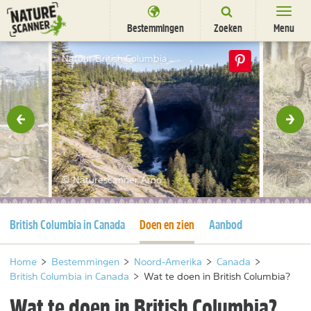
Ga
naar
Bestemmingen
Zoeken
Menu
content
Bestemmingen
Natuur British Columbia
Overnachten
Activiteiten
rige
Vol
Natuurparken
Dieren
© Naturescanner Arno
DEALS
SHOP
Huidige pagina
Huidige pagina
British Columbia in Canada
Doen en zien
Aanbod
Nieuwsbrief
Uitgelicht
Partners
/
nl
fr
Home
>
Bestemmingen
>
Noord-Amerika
>
Canada
>
British Columbia in Canada
>
Wat te doen in British Columbia?
Wat te doen in British Columbia?