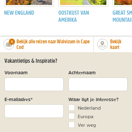
NEW ENGLAND
OOSTKUST VAN
GREAT S
AMERIKA
MOUNTAI
Bekijk alle reizen naar Walvissen in Cape
Bekijk
number_of_trips:
6
Cod
kaart
Vakantietips & Inspiratie?
Voornaam
Achternaam
E-mailadres*
Waar ligt je interesse?
Nederland
Europa
Ver weg