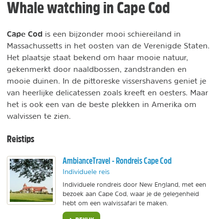
Whale watching in Cape Cod
Cape Cod
is een bijzonder mooi schiereiland in
Massachussetts in het oosten van de Verenigde Staten.
Het plaatsje staat bekend om haar mooie natuur,
gekenmerkt door naaldbossen, zandstranden en
mooie duinen. In de pittoreske vissershavens geniet je
van heerlijke delicatessen zoals kreeft en oesters. Maar
het is ook een van de beste plekken in Amerika om
walvissen te zien.
Reistips
AmbianceTravel - Rondreis Cape Cod
Individuele reis
Individuele rondreis door New England, met een
bezoek aan Cape Cod, waar je de gelegenheid
hebt om een walvissafari te maken.