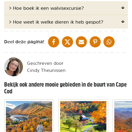
> Hoe boek ik een walvisexcursie?
> Hoe weet ik welke dieren ik heb gespot?
DELEN OP FACEBOOK
DELEN OP X
DELEN VIA DE MAIL
DELEN OP PINTEREST
DELEN OP WH
Deel deze pagina!
Geschreven door
Cindy Theunissen
Bekijk ook andere mooie gebieden in de buurt van Cape
Cod