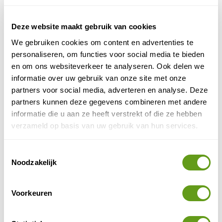
ook bij de reizen die we op deze pagina vermelden, is
het vaak mogelijk een tour bij te boeken. Via
Deze website maakt gebruik van cookies
Tiqets.com
Get Your Guide
of
kan je een excursie van
tevoren boeken.
We gebruiken cookies om content en advertenties te
personaliseren, om functies voor social media te bieden
Riksja Amerika - Bouwsteen Cape Cod
en om ons websiteverkeer te analyseren. Ook delen we
Individuele reis
informatie over uw gebruik van onze site met onze
Overnacht je in een motelstijl hotel met zwembad
partners voor social media, adverteren en analyse. Deze
of kies je voor een B&B in Martha's Vineyard
partners kunnen deze gegevens combineren met andere
tijdens je verblijf op Cape Cod? Met optie op
informatie die u aan ze heeft verstrekt of die ze hebben
Whale Watching tour.
verzameld op basis van uw gebruik van hun services.
BEKIJK
Toestemmingsselectie
333TRAVEL - Whale Watching Cruise
Noodzakelijk
Mooie bouwsteen waarbij je vanuit Falmouth 4
uur lang op zoek gaat naar bijzondere
zeezoogdieren. Een natuurexpert neemt je mee.
Voorkeuren
BEKIJK