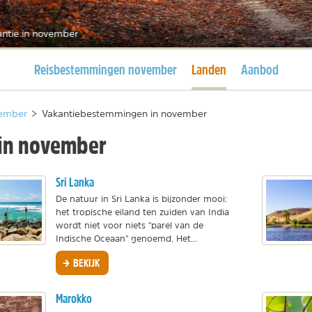
antie in november
Huidige pagina
Huidige pagina
Reisbestemmingen november
Landen
Aanbod
ember
>
Vakantiebestemmingen in november
in november
Sri Lanka
De natuur in Sri Lanka is bijzonder mooi:
het tropische eiland ten zuiden van India
wordt niet voor niets "parel van de
Indische Oceaan" genoemd. Het...
BEKIJK
Marokko