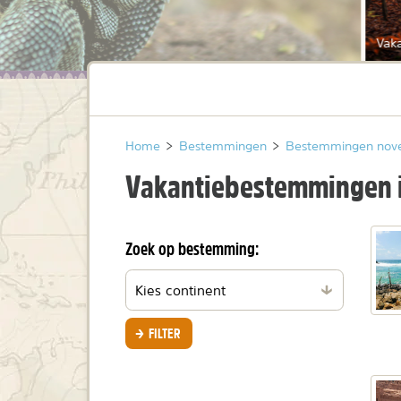
Vak
Home
>
Bestemmingen
>
Bestemmingen nov
Vakantiebestemmingen 
Zoek op bestemming:
Filteren
per
continent
FILTER