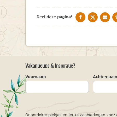
DELEN OP FACEBOOK
DELEN OP X
DELEN V
Deel deze pagina!
Vakantietips & Inspiratie?
Voornaam
Achternaa
Onontdekte plekjes en leuke aanbiedingen voor o