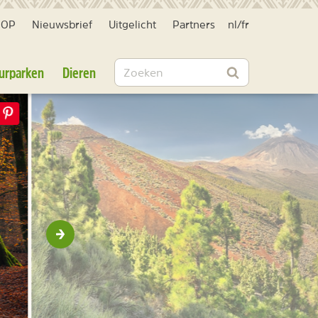
HOP
Nieuwsbrief
Uitgelicht
Partners
nl
/
fr
Zoeken
urparken
Dieren
Zoeken
Volgende