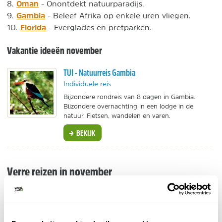
Oman
8.
- Onontdekt natuurparadijs.
Gambia
9.
- Beleef Afrika op enkele uren vliegen.
Florida
10.
- Everglades en pretparken.
Vakantie ideeën november
TUI - Natuurreis Gambia
Individuele reis
Bijzondere rondreis van 8 dagen in Gambia.
Bijzondere overnachting in een lodge in de
natuur. Fietsen, wandelen en varen.
BEKIJK
Verre reizen in november
reizen in november
De beste reistijd voor verre
is heel
verschillend van Europese bestemmingen.
Verschillende landen in Latijns-Amerika, Azië en Afrika