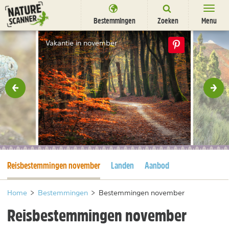
Ga
naar
Bestemmingen
Zoeken
Menu
content
Bestemmingen
Vakantie in november
Overnachten
Activiteiten
rige
Vol
Natuurparken
Dieren
DEALS
SHOP
Huidige pagina
Reisbestemmingen november
Landen
Aanbod
Nieuwsbrief
Uitgelicht
Partners
/
nl
fr
Home
>
Bestemmingen
>
Bestemmingen november
Reisbestemmingen november