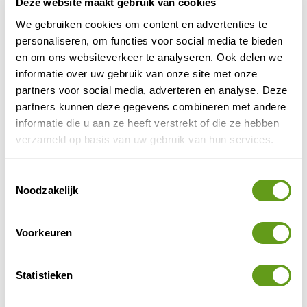
Deze website maakt gebruik van cookies
hebben hun beste reisperiode en zijn in het najaar
goedkoper dan in de zomermaanden. Hier volgen
We gebruiken cookies om content en advertenties te
enkele leuke bestemmingen in november:
personaliseren, om functies voor social media te bieden
en om ons websiteverkeer te analyseren. Ook delen we
Midden- en Zuid-Amerika in november
informatie over uw gebruik van onze site met onze
partners voor social media, adverteren en analyse. Deze
Argentinië
1.
- Immense gletsjers en machtige condors.
partners kunnen deze gegevens combineren met andere
Bolivia
2.
- Uitgestrekte zoutpannen en eindeloze
informatie die u aan ze heeft verstrekt of die ze hebben
hoogvlakten.
verzameld op basis van uw gebruik van hun services.
Chili
3.
- Ongerept natuurschoon van noord naar zuid.
Cuba
4.
- Sigaren, rum en veel natuur!
Sint Maarten
5.
- Weer volop boekbaar.
Toestemmingsselectie
Noodzakelijk
Azië in november
Cambodja
1.
- Bijzondere cultuur en lieve bevolking.
Voorkeuren
India
2.
- Tijgers en palmbomenstranden.
Laos
3.
- Minder bekend Azië.
Statistieken
Thailand
4.
- Natuur, cultuur en relaxen.
Taiwan
5.
- Verrassende en onbekende bestemming.