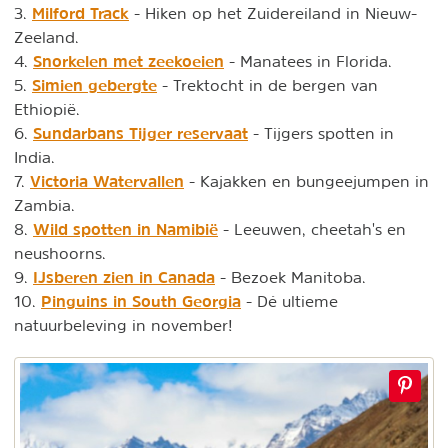
Milford Track
3.
- Hiken op het Zuidereiland in Nieuw-
Zeeland.
Snorkelen met zeekoeien
4.
- Manatees in Florida.
Simien gebergte
5.
- Trektocht in de bergen van
Ethiopië.
Sundarbans Tijger reservaat
6.
- Tijgers spotten in
India.
Victoria Watervallen
7.
- Kajakken en bungeejumpen in
Zambia.
Wild spotten in Namibië
8.
- Leeuwen, cheetah's en
neushoorns.
IJsberen zien in Canada
9.
- Bezoek Manitoba.
Pinguins in South Georgia
10.
- Dé ultieme
natuurbeleving in november!