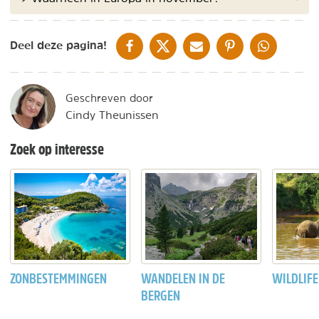
DELEN OP FACEBOOK
DELEN OP X
DELEN VIA DE MAIL
DELEN OP PINTEREST
DELEN OP WH
Deel deze pagina!
Geschreven door
Cindy Theunissen
Zoek op interesse
ZONBESTEMMINGEN
WANDELEN IN DE
WILDLIFE
BERGEN