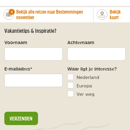
Bekijk alle reizen naar Bestemmingen
Bekijk
number_of_trips:
8
november
kaart
Vakantietips & Inspiratie?
Voornaam
Achternaam
E-mailadres*
Waar ligt je interesse?
Nederland
Europa
Ver weg
VERZENDEN