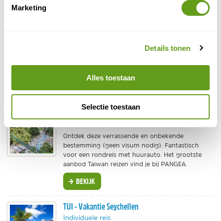
Marketing
Afrika in november
Namibië
1.
- Rode zandduinen en safari.
Zuid-Afrika
2.
- Big Five spotten bij waterpoelen in
Details tonen
KwaZulu Natal.
Madagaskar
3.
- Lemuren, kameleons en baobabs.
Ethiopië
Alles toestaan
4.
- Verrassend gevarieerde natuur.
Seychellen
5.
- Tropisch paradijs
Selectie toestaan
PANGEA - Rondreizen door Taiwan
Individuele reis
Ontdek deze verrassende en onbekende
bestemming (geen visum nodig). Fantastisch
voor een rondreis met huurauto. Het grootste
aanbod Taiwan reizen vind je bij PANGEA.
BEKIJK
TUI - Vakantie Seychellen
Individuele reis