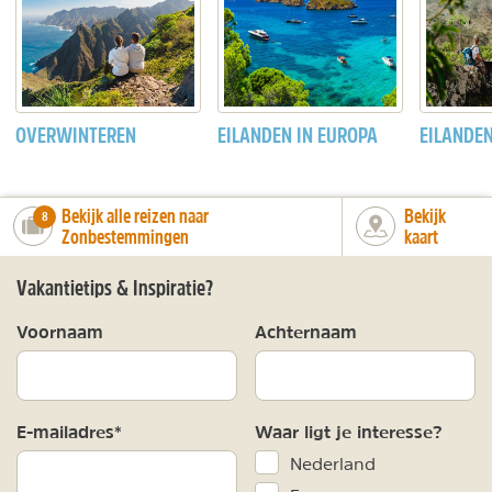
OVERWINTEREN
EILANDEN IN EUROPA
EILANDEN
Bekijk alle reizen naar
Bekijk
number_of_trips:
8
Zonbestemmingen
kaart
Vakantietips & Inspiratie?
Voornaam
Achternaam
E-mailadres*
Waar ligt je interesse?
Nederland