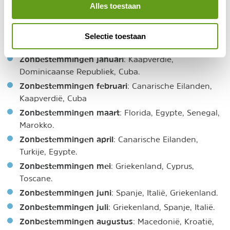
Alles toestaan
en december? In welke landen en op welke
bestemmingen heb je de meeste zonzekerheid? Tips
Selectie toestaan
per maand voor een leuke zonbestemming:
Zonbestemmingen januari
: Kaapverdië,
Dominicaanse Republiek, Cuba.
Zonbestemmingen februari
: Canarische Eilanden,
Kaapverdië, Cuba
Zonbestemmingen maart
: Florida, Egypte, Senegal,
Marokko.
Zonbestemmingen april
: Canarische Eilanden,
Turkije, Egypte.
Zonbestemmingen mei
: Griekenland, Cyprus,
Toscane.
Zonbestemmingen juni
: Spanje, Italië, Griekenland.
Zonbestemmingen juli
: Griekenland, Spanje, Italië.
Zonbestemmingen augustus
: Macedonië, Kroatië,