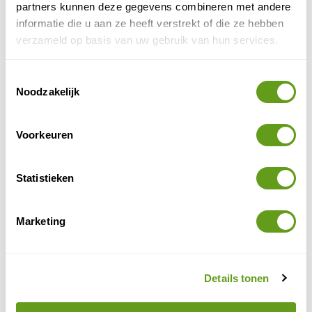
partners kunnen deze gegevens combineren met andere
informatie die u aan ze heeft verstrekt of die ze hebben
Doe inspiratie op en zoek je zonvakantie naar een ver
verzameld op basis van uw gebruik van hun services.
land via het zoekvenster hierboven.
ANWB - Familierondreizen door Thailand
Toestemmingsselectie
Noodzakelijk
Individuele reis
Bij ANWB vind je boeiende rondreizen geschikt
voor gezinnen. Zowel privé als in groep en in
Voorkeuren
diverse delen van Thailand.
BEKIJK
Statistieken
last minutes
Alle
naar de zon vind je terug op
Marketing
VakantieDealz.
Beste periode voor een zonvakantie
Details tonen
Waar schijnt de zon
in januari, februari, maart, april,
mei, juni, juli, augustus, september, oktober, november