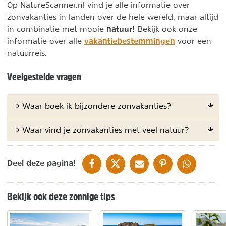
Op NatureScanner.nl vind je alle informatie over
zonvakanties in landen over de hele wereld, maar altijd
natuur
in combinatie met mooie
! Bekijk ook onze
vakantiebestemmingen
informatie over alle
voor een
natuurreis.
Veelgestelde vragen
> Waar boek ik bijzondere zonvakanties?
> Waar vind je zonvakanties met veel natuur?
DELEN OP FACEBOOK
DELEN OP X
DELEN VIA DE MAIL
DELEN OP PINTEREST
DELEN OP WH
Deel deze pagina!
Bekijk ook deze zonnige tips