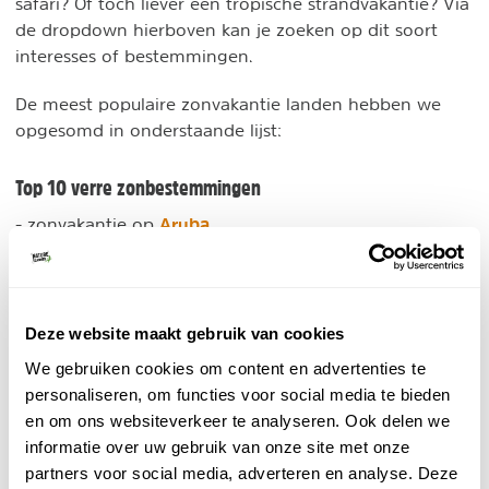
safari? Of toch liever een tropische strandvakantie? Via
de dropdown hierboven kan je zoeken op dit soort
interesses of bestemmingen.
De meest populaire zonvakantie landen hebben we
opgesomd in onderstaande lijst:
Top 10 verre zonbestemmingen
Aruba
- zonvakantie op
Cuba
- zonvakantie op
Curacao
- zonvakantie op
Dominicaanse Republiek
- zonvakantie op
Florida
- zonvakantie in
Deze website maakt gebruik van cookies
Gambia
- zonvakantie in
We gebruiken cookies om content en advertenties te
Kaapverdië
- zonvakantie op
personaliseren, om functies voor social media te bieden
Marokko
- zonvakantie in
en om ons websiteverkeer te analyseren. Ook delen we
Mauritius
- zonvakantie in
informatie over uw gebruik van onze site met onze
Thailand
- zonvakantie in
partners voor social media, adverteren en analyse. Deze
Zanzibar
- zonvakantie op